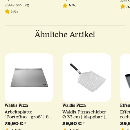
2,99 €
2,99 € pro 1 kg
5/5
5
5/5
Ähnliche Artikel
Waldis Pizza
Waldis Pizza
Effe
Arbeitsplatte
Waldis Pizzaschieber |
Effe
"Portofino - groß" | 61
Ø 33 cm | klappbar |
rech
x 48 x 2,5 cm | Waldis
Linie Basic
79,90 €
*
29,90 €
*
29,
Pizza