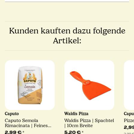
Kunden kauften dazu folgende
Artikel:
Caputo
Waldis Pizza
Capu
Caputo Semola
Waldis Pizza | Spachtel
Pizz
Rimacinata | Feines
| 10cm Breite
2,9
Hartweizengrieß | 1kg
2,99 €
*
5,20 €
*