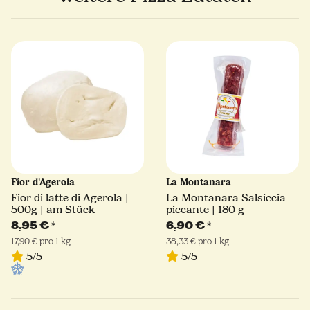
Fior d'Agerola
La Montanara
Fior di latte di Agerola |
La Montanara Salsiccia
500g | am Stück
piccante | 180 g
8,95 €
*
6,90 €
*
17,90 € pro 1 kg
38,33 € pro 1 kg
5/5
5/5