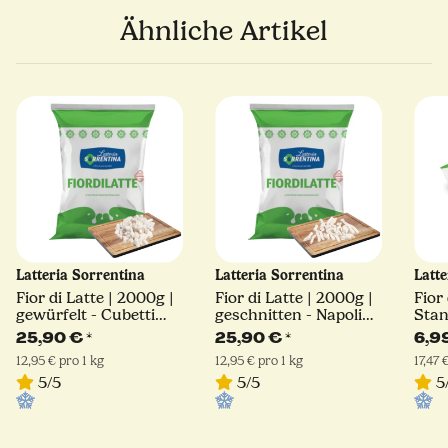
Ähnliche Artikel
Latteria Sorrentina
Latteria Sorrentina
Latt
Fior di Latte | 2000g |
Fior di Latte | 2000g |
Fior 
gewürfelt - Cubetti
geschnitten - Napoli
Stan
Schnitt | Latteria
Schnitt | Latteria
Latt
25,90 €
*
25,90 €
*
6,9
Sorrentina
Sorrentina
12,95 € pro 1 kg
12,95 € pro 1 kg
17,47 
5/5
5/5
5