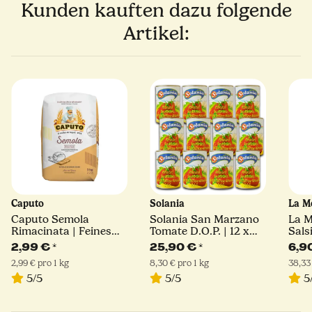
Kunden kauften dazu folgende
Artikel:
Caputo
Solania
La M
Caputo Semola
Solania San Marzano
La 
Rimacinata | Feines
Tomate D.O.P. | 12 x
Sals
Hartweizengrieß | 1kg
400 g
180 
2,99 €
*
25,90 €
*
6,9
2,99 € pro 1 kg
8,30 € pro 1 kg
38,33
5/5
5/5
5