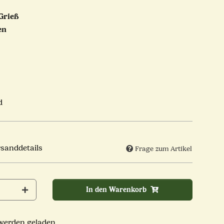
Grieß
en
d
rsanddetails
Frage zum Artikel
In den Warenkorb
rden geladen ...