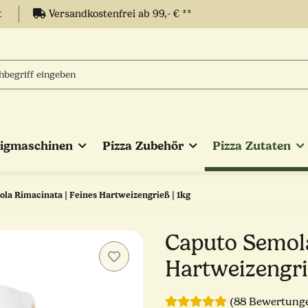
t
Versandkostenfrei ab 99,- € **
eigmaschinen
Pizza Zubehör
Pizza Zutaten
la Rimacinata | Feines Hartweizengrieß | 1kg
Caputo Semola
Hartweizengri
(88 Bewertung