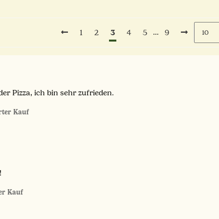
3
…
1
2
4
5
9
er Pizza, ich bin sehr zufrieden.
erter Kauf
!
ter Kauf