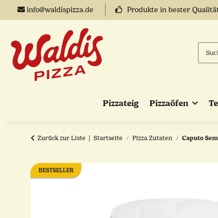
info@waldispizza.de
Produkte in bester Qualitä
Pizzateig
Pizzaöfen
T
Zurück zur Liste
Startseite
Pizza Zutaten
Caputo Semo
BESTSELLER