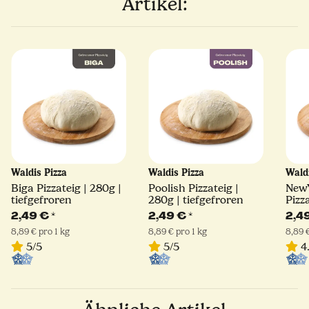
Artikel:
Waldis Pizza
Waldis Pizza
Wald
Biga Pizzateig | 280g |
Poolish Pizzateig |
NewY
tiefgefroren
280g | tiefgefroren
Pizz
tief
2,49 €
*
2,49 €
*
2,4
8,89 € pro 1 kg
8,89 € pro 1 kg
8,89 €
5/5
5/5
4.