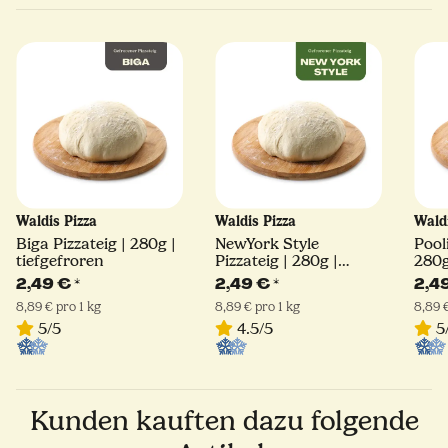
Waldis Pizza
Waldis Pizza
Wald
Biga Pizzateig | 280g |
NewYork Style
Pool
tiefgefroren
Pizzateig | 280g |
280g
tiefgefroren
2,49 €
*
2,49 €
*
2,4
8,89 € pro 1 kg
8,89 € pro 1 kg
8,89 €
5/5
4.5/5
5
Kunden kauften dazu folgende