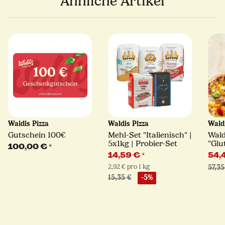
Ähnliche Artikel
Waldis Pizza
Waldis Pizza
Wald
Gutschein 100€
Mehl-Set "Italienisch" |
Wald
5x1kg | Probier-Set
"Glut
100,00 €
*
14,59 €
*
54,
2,92 € pro 1 kg
57,35
15,35 €
-5%