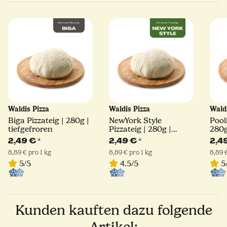
Waldis Pizza
Waldis Pizza
Wald
Biga Pizzateig | 280g |
NewYork Style
Pool
tiefgefroren
Pizzateig | 280g |
280g
tiefgefroren
2,49 €
*
2,49 €
*
2,4
8,89 € pro 1 kg
8,89 € pro 1 kg
8,89 €
5/5
4.5/5
5
Kunden kauften dazu folgende
Artikel: