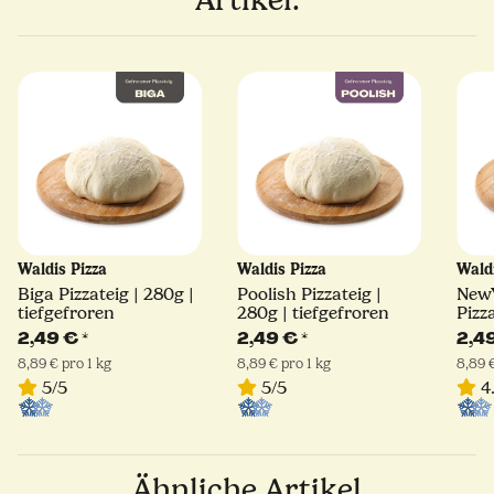
Waldis Pizza
Waldis Pizza
Wald
Biga Pizzateig | 280g |
Poolish Pizzateig |
NewY
tiefgefroren
280g | tiefgefroren
Pizz
tief
2,49 €
*
2,49 €
*
2,4
8,89 € pro 1 kg
8,89 € pro 1 kg
8,89 €
5/5
5/5
4.
Ähnliche Artikel