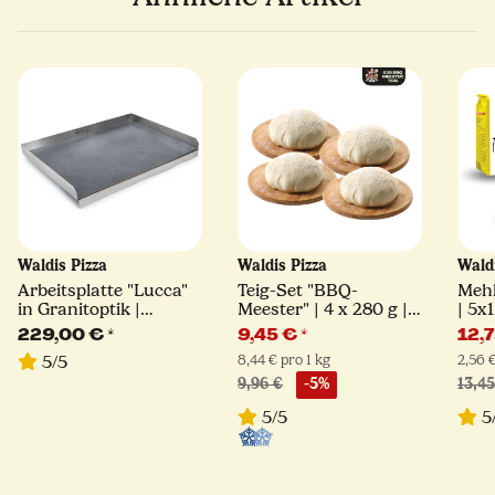
Waldis Pizza
Waldis Pizza
Wald
Arbeitsplatte "Lucca"
Teig-Set "BBQ-
Mehl
in Granitoptik |
Meester" | 4 x 280 g |
| 5x
68,5cm x 49,5cm |
Vorteils-Set
229,00 €
*
9,45 €
*
12,
Waldis Pizza
8,44 € pro 1 kg
2,56 €
5/5
9,96 €
-5%
13,45
5/5
5