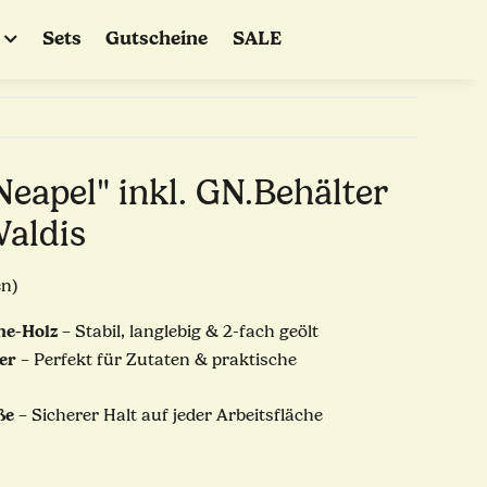
Sets
Gutscheine
SALE
Neapel" inkl. GN.Behälter
Waldis
en)
he-Holz
– Stabil, langlebig & 2-fach geölt
er
– Perfekt für Zutaten & praktische
ße
– Sicherer Halt auf jeder Arbeitsfläche