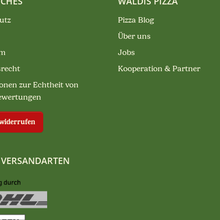
ICHES
WALDIS PIZZA
utz
Pizza Blog
Über uns
um
Jobs
srecht
Kooperation & Partner
onen zur Echtheit von
ewertungen
 widerrufen
 VERSANDARTEN