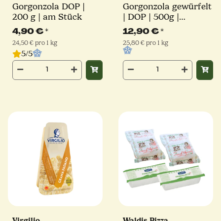
Gorgonzola DOP |
Gorgonzola gewürfelt
200 g | am Stück
| DOP | 500g |
Ballarini
4,90 €
*
12,90 €
*
24,50 € pro 1 kg
25,80 € pro 1 kg
5/5
Virgilio
Waldis Pizza