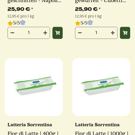
geschnitten - Napoli
gewürfelt - Cubetti
Schnitt | Latteria
Schnitt | Latteria
25,90 €
*
25,90 €
*
Sorrentina
Sorrentina
12,95 € pro 1 kg
12,95 € pro 1 kg
5/5
5/5
Latteria Sorrentina
Latteria Sorrentina
Fior di Latte | 400g |
Fior di Latte | 1000g |