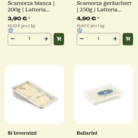
Scamorza bianca |
Scamorza geräuchert
200g | Latteria
| 250g | Latteria
Sorrentina
Sorrentina
3,90 €
*
4,90 €
*
19,50 € pro 1 kg
19,60 € pro 1 kg
Si Invernizzi
Ballarini