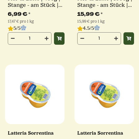
Stange - am Stück |
Stange - am Stück |
Latteria Sorrentina
Latteria Sorrentina
6,99 €
*
15,99 €
*
17,47 € pro 1 kg
15,99 € pro 1 kg
5/5
4.5/5
Latteria Sorrentina
Latteria Sorrentina