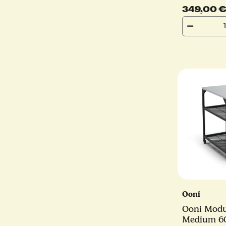
Edelstahl-
349,00 
extra hoc
Ooni
Ooni Modul
Medium 6