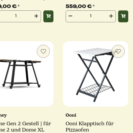
warz
Edelstahl-Arbeitsfläche
9,00 €
*
559,00 €
*
ney
Ooni
e Gen 2 Gestell | für
Ooni Klapptisch für
e 2 und Dome XL
Pizzaofen