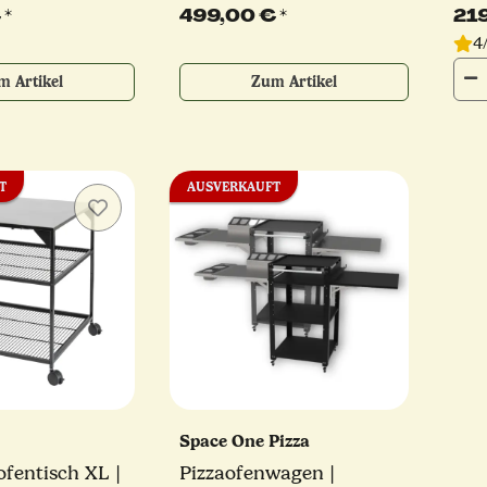
razitgrau
schwarz, rot oder
Aus
€
*
499,00 €
*
21
anthrazitgrau
4
m Artikel
Zum Artikel
T
AUSVERKAUFT
Space One Pizza
ofentisch XL |
Pizzaofenwagen |