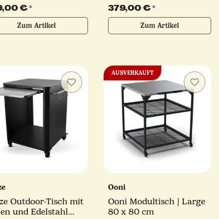
hrazitgrau
anthrazitgrau
9,00 €
*
379,00 €
*
Zum Artikel
Zum Artikel
AUSVERKAUFT
ze
Ooni
ze Outdoor-Tisch mit
Ooni Modultisch | Large
len und Edelstahl
80 x 80 cm