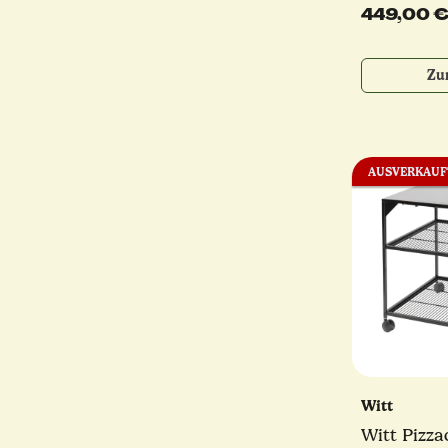
oder anth
449,00 
Zu
AUSVERKAUF
Witt
Witt Pizza