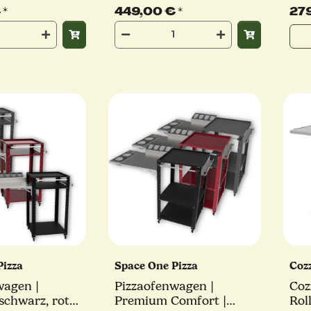
ant
€
*
449,00 €
*
27
Pizza
Space One Pizza
Coz
wagen |
Pizzaofenwagen |
Coz
schwarz, rot
Premium Comfort |
Rol