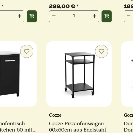
Außenküche Tisch,
sch
€
*
299,00 €
*
18
schwarz
Cozze
Goz
aofentisch
Cozze Pizzaofenwagen
Dom
itchen 60 mit
60x60cm aus Edelstahl
Dom