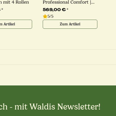
 mit 4 Rollen
Professional Comfort |
schwarz oder
€
*
569,00 €
*
anthrazitgrau
5/5
m Artikel
Zum Artikel
ch - mit Waldis Newsletter!