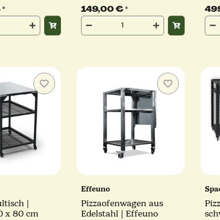
Arbeitsfläche |
€
*
149,00 €
*
49
h
Effeuno
Spa
tisch |
Pizzaofenwagen aus
Piz
0 x 80 cm
Edelstahl | Effeuno
sch