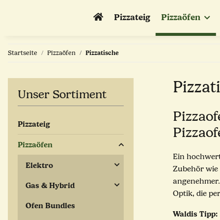
Pizzateig
Pizzaöfen
Startseite
Pizzaöfen
Pizzatische
Pizzat
Unser Sortiment
Pizzao
Pizzateig
Pizzaof
Pizzaöfen
Ein hochwert
Elektro
Zubehör wie 
angenehmer. 
Gas & Hybrid
Optik, die p
Ofen Bundles
Waldis Tipp: