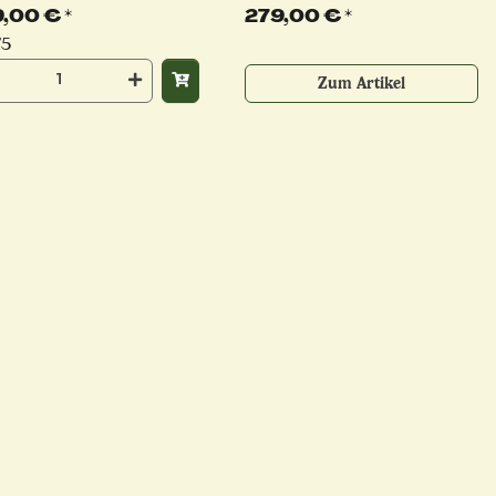
zug | Millarco
9,00 €
*
279,00 €
*
/5
Zum Artikel