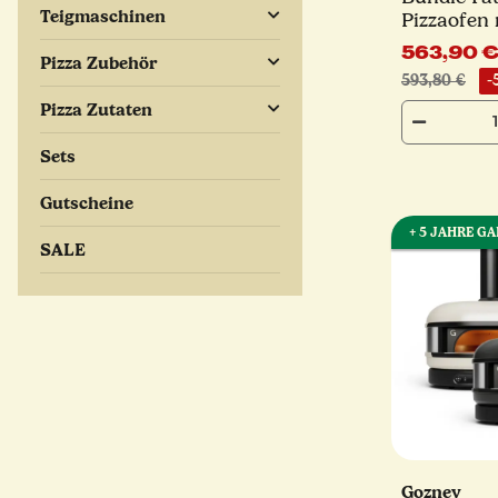
Teigmaschinen
Pizzaofen 
Schutzhül
563,90 
Pizza Zubehör
Schieber 3
593,80 €
-
Pizza Zutaten
Sets
Gutscheine
+ 5 JAHRE G
SALE
Gozney