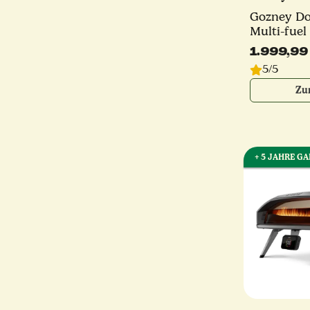
Gozney Do
Multi-fuel
schwarz o
1.999,99
5/5
Zu
+ 5 JAHRE G