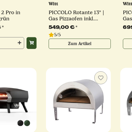
Witt
Wit
2 Pro in
PICCOLO Rotante 13" |
PIC
grün
Gas Pizzaofen inkl.
Gas
Pizzaschaufel | C-
Bre
€
*
549,00 €
*
69
Brenner | 5,2 kW |
ver
5/5
verschiedene Farben
Zum Artikel