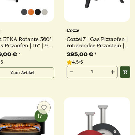
t
Cozze
t ETNA Rotante 360°
Cozze17 | Gas Pizzaofen |
s Pizzaofen | 16" | 9,2
rotierender Pizzastein |
| U-Brenner |
mit Hitzeschild | Millarco
9,00 €
*
395,00 €
*
schiedene Farben
/5
4.5/5
Zum Artikel