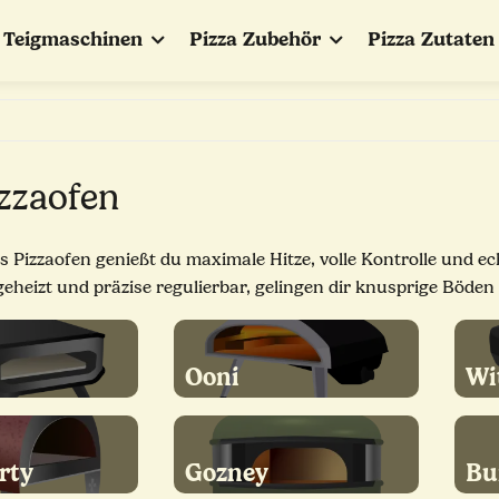
Teigmaschinen
Pizza Zubehör
Pizza Zutaten
zzaofen
s Pizzaofen genießt du maximale Hitze, volle Kontrolle und ec
eheizt und präzise regulierbar, gelingen dir knusprige Böde
Ooni
Wi
rty
Gozney
Bu