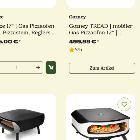
ze
Gozney
" | Gas Pizzaofen
Gozney TREAD | mobiler
. Pizzastein, Reglerset
Gas Pizzaofen 12" |
 Hitzeschutz |
schwarz oder olive
5,00 €
*
499,99 €
*
SSIC | 8,0 kW
5/5
Zum Artikel