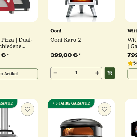
Ooni
Wit
Pizza | Dual-
Ooni Karu 2
Wit
schiedene
| Ga
lfa Forni
kW 
0 €
*
399,00 €
*
79
ver
5
m Artikel
ARANTIE
+ 5 JAHRE GARANTIE