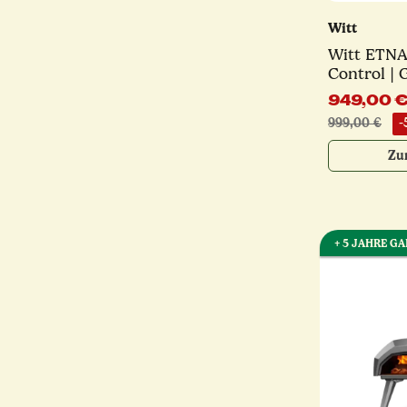
Witt
Witt ETNA 
Control | 
rotierende
949,00 
verschied
999,00 €
-
Zu
+ 5 JAHRE G