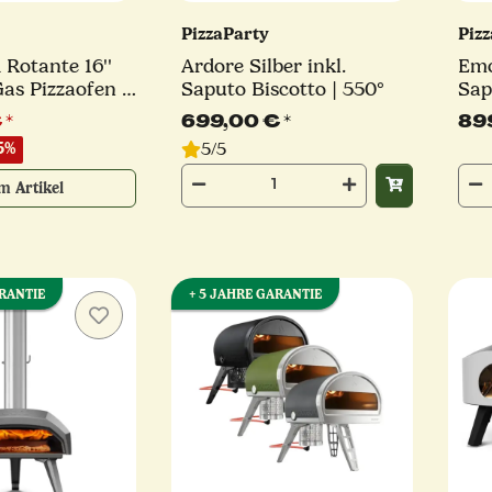
PizzaParty
Piz
Rotante 16''
Ardore Silber inkl.
Emo
Gas Pizzaofen |
Saputo Biscotto | 550°
Sap
m Stein |
€
*
699,00 €
*
89
ene Farben
5/5
5%
m Artikel
ARANTIE
+ 5 JAHRE GARANTIE