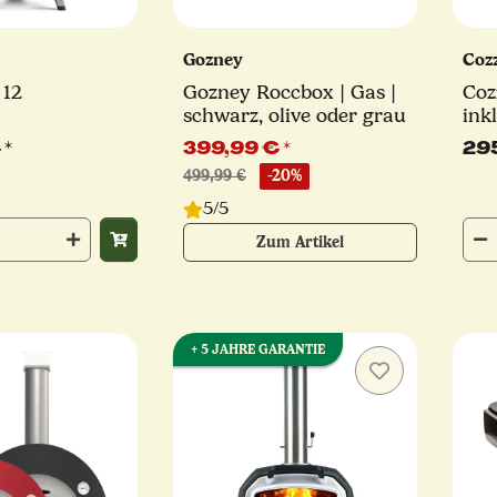
Gozney
Coz
 12
Gozney Roccbox | Gas |
Cozze 17
schwarz, olive oder grau
inkl
und
€
*
399,99 €
*
29
CLA
499,99 €
-20%
5/5
Zum Artikel
+ 5 JAHRE GARANTIE