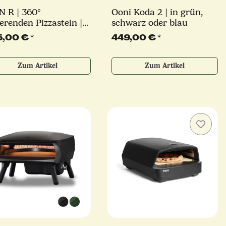
N R | 360°
Ooni Koda 2 | in grün,
ierenden Pizzastein |
schwarz oder blau
renner Pizzaofen | 9,2
5,00 €
*
449,00 €
*
| verschiedene Farben
Zum Artikel
Zum Artikel