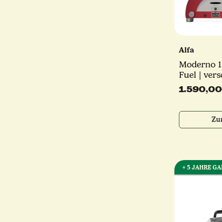
Alfa
Moderno 1 
Fuel | ver
Farben | A
1.590,0
Zu
+ 5 JAHRE G