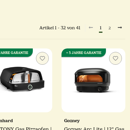
Artikel 1 - 32 von 41
1
2
 JAHRE GARANTIE
+ 5 JAHRE GARANTIE
nhard
Gozney
 TONY Gas Pizzaofen |
Gozney Arc Lite | 12" Gas