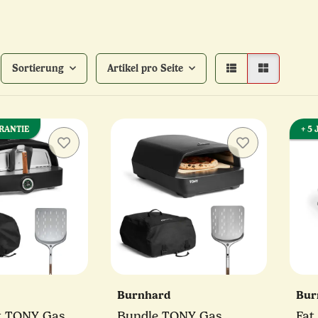
Sortierung
Artikel pro Seite
ARANTIE
+ 5
Burnhard
Bur
t TONY Gas
Bundle TONY Gas
Fat