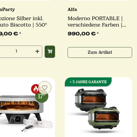
zaParty
Alfa
zione Silber inkl.
Moderno PORTABLE |
uto Biscotto | 550°
verschiedene Farben |
Gasofen | Alfa Forni
9,00 €
*
990,00 €
*
Zum Artikel
+ 5 JAHRE GARANTIE