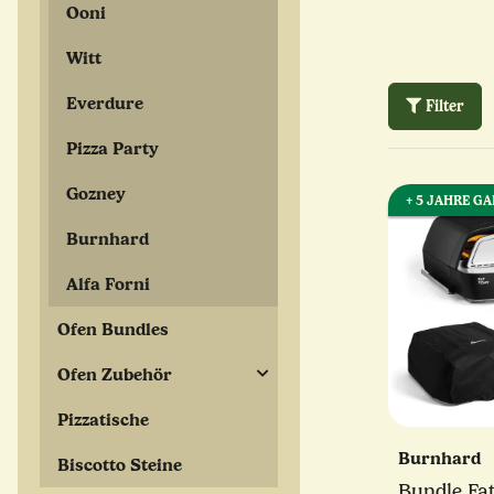
Ooni
Witt
Everdure
Filter
Pizza Party
Gozney
+ 5 JAHRE G
Burnhard
Alfa Forni
Ofen Bundles
Ofen Zubehör
Pizzatische
Burnhard
Biscotto Steine
Bundle Fa