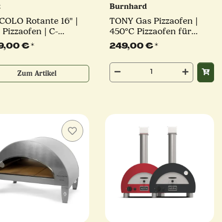
t
Burnhard
COLO Rotante 16" |
TONY Gas Pizzaofen |
 Pizzaofen | C-
450°C Pizzaofen für
nner | 7 kW |
Pizza bis 30 cm
9,00 €
*
249,00 €
*
schiedene Farben
Zum Artikel