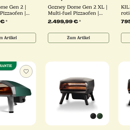
me Gen 2 |
Gozney Dome Gen 2 XL |
KIL
 Pizzaofen |
Multi-fuel Pizzaofen |
rot
der creme
schwarz oder creme
2-B
 €
*
2.499,99 €
*
79
kW 
m Artikel
Zum Artikel
ARANTIE