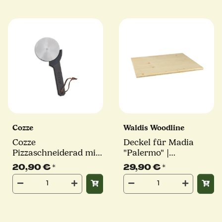
Cozze
Waldis Woodline
Cozze
Deckel für Madia
Pizzaschneiderad mit
"Palermo" |
Softgrip | Ø110 mm
traditionelle
20,90 €
*
29,90 €
*
Teigschüssel | Waldis