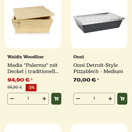
Waldis Woodline
Ooni
Madia "Palermo" mit
Ooni Detroit-Style
Deckel | traditionelle
Pizzablech - Medium
Teigschüssel und
94,90 €
*
70,00 €
*
passende Abdeckung |
99,90 €
-5%
Waldis