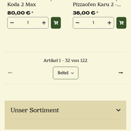
Koda 2 Max
Pizzaofen Karu 2 -
Karu 12 - Karu 12G
80,00 €
*
36,00 €
*
Artikel 1 - 32 von 122
Seite
1
Unser Sortiment