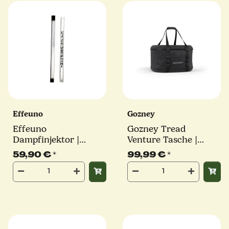
Effeuno
Gozney
Effeuno
Gozney Tread
Dampfinjektor |
Venture Tasche |
Steamer für
Black
59,90 €
*
99,99 €
*
Elektroofen