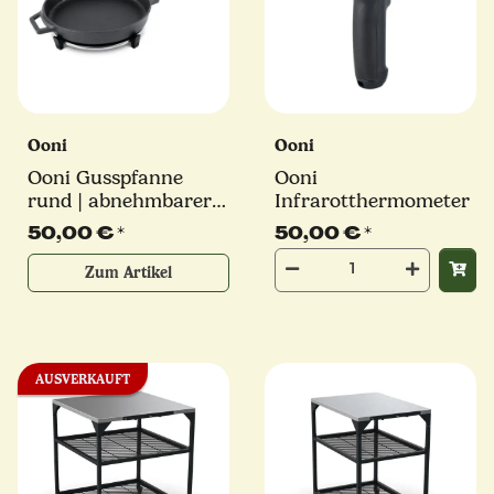
Ooni
Ooni
Ooni Gusspfanne
Ooni
rund | abnehmbarer
Infrarotthermometer
Griff und Untersetzer
50,00 €
*
50,00 €
*
Zum Artikel
AUSVERKAUFT