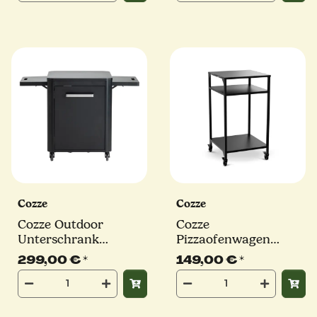
Cozze
Cozze
Cozze Outdoor
Cozze
Unterschrank
Pizzaofenwagen
Außenküche Tisch,
60x60cm aus
299,00 €
*
149,00 €
*
schwarz
Edelstahl