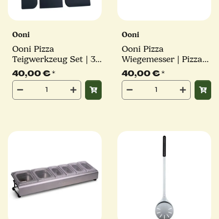
Ooni
Ooni
Ooni Pizza
Ooni Pizza
Teigwerkzeug Set | 3-
Wiegemesser | Pizza-
teilig
Schneider aus
40,00 €
*
40,00 €
*
Edelstahl