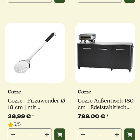
Cozze
Cozze
Cozze | Pizzawender Ø
Cozze Außentisch 180
18 cm | mit
cm | Edelstahltisch
rotierender Schaufel
mit 3 Türen
39,99 €
*
799,00 €
*
5/5