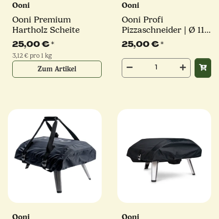
Ooni
Ooni
Ooni Premium
Ooni Profi
Hartholz Scheite
Pizzaschneider | Ø 11,3
cm
25,00 €
*
25,00 €
*
3,12 € pro 1 kg
Zum Artikel
Ooni
Ooni