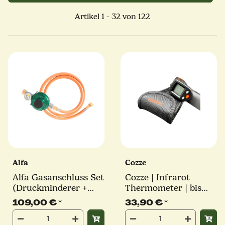
Artikel 1 - 32 von 122
Alfa
Cozze
Alfa Gasanschluss Set
Cozze | Infrarot
(Druckminderer +
Thermometer | bis
Schlauch)
max. 530°
109,00 €
*
33,90 €
*