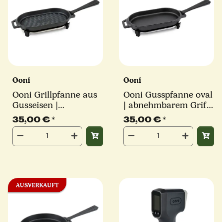
Ooni
Ooni
Ooni Grillpfanne aus
Ooni Gusspfanne oval
Gusseisen |
| abnehmbarem Griff
abnehmbarem Griff
und Untersetzer
35,00 €
*
35,00 €
*
und Untersetzer
AUSVERKAUFT