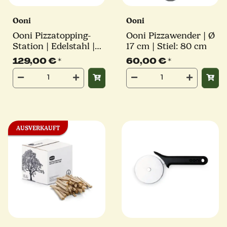
Ooni
Ooni
Ooni Pizzatopping-
Ooni Pizzawender | Ø
Station | Edelstahl |
17 cm | Stiel: 80 cm
2x 1,6l Behälter | 4x
129,00 €
*
60,00 €
*
0,8l Behälter
AUSVERKAUFT