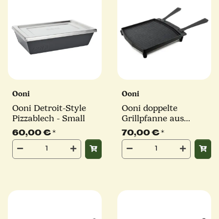
Ooni
Ooni
Ooni Detroit-Style
Ooni doppelte
Pizzablech - Small
Grillpfanne aus
Gusseisen | mit
60,00 €
*
70,00 €
*
abnehmbaren Griffen
und Untersetzer