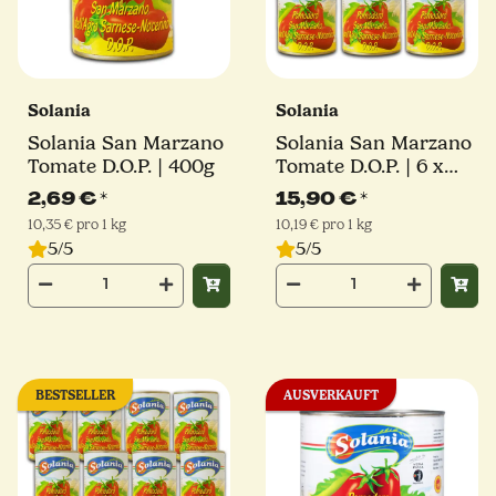
Solania
Solania
Solania San Marzano
Solania San Marzano
Tomate D.O.P. | 400g
Tomate D.O.P. | 6 x
400 g
2,69 €
*
15,90 €
*
10,35 € pro 1 kg
10,19 € pro 1 kg
5/5
5/5
BESTSELLER
AUSVERKAUFT