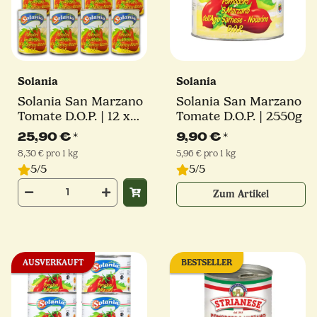
Solania
Solania
Solania San Marzano
Solania San Marzano
Tomate D.O.P. | 12 x
Tomate D.O.P. | 2550g
400 g
25,90 €
*
9,90 €
*
8,30 € pro 1 kg
5,96 € pro 1 kg
5/5
5/5
Zum Artikel
AUSVERKAUFT
BESTSELLER