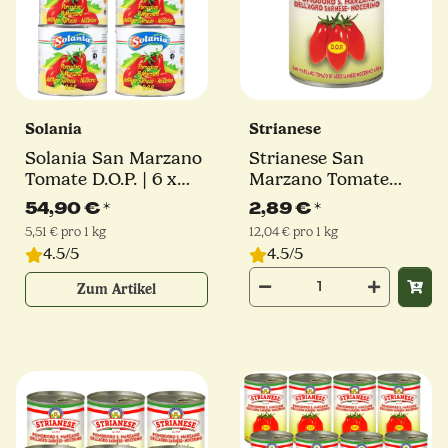
Solania
Strianese
Solania San Marzano
Strianese San
Tomate D.O.P. | 6 x
Marzano Tomate
2550g
D.O.P. | 400g
54,90 €
*
2,89 €
*
5,51 € pro 1 kg
12,04 € pro 1 kg
4.5/5
4.5/5
Zum Artikel