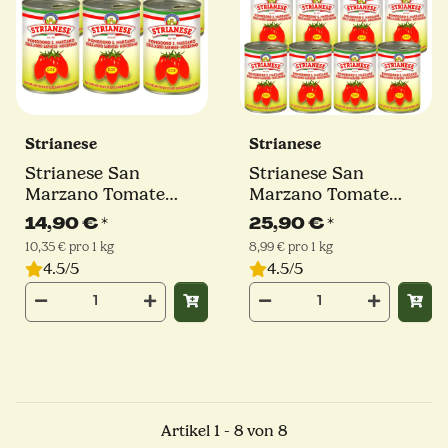
Strianese
Strianese
Strianese San
Strianese San
Marzano Tomate
Marzano Tomate
D.O.P. | 6 x 400g
D.O.P. | 12 x 400g
14,90 €
*
25,90 €
*
10,35 € pro 1 kg
8,99 € pro 1 kg
4.5/5
4.5/5
Artikel 1 - 8 von 8