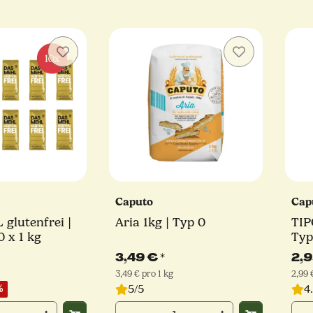
Caputo
Cap
glutenfrei |
Aria 1kg | Typ 0
TIP
0 x 1 kg
Typ
3,49 €
*
2,
3,49 € pro 1 kg
2,99 
5/5
4
%