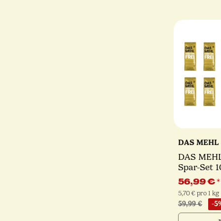
DAS MEHL
DAS MEHL 
Spar-Set 1
56,99 €
*
5,70 € pro 1 kg
59,99 €
-5