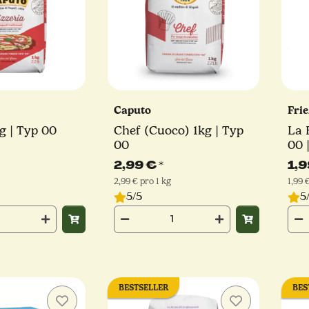
Caputo
Fri
kg | Typ 00
Chef (Cuoco) 1kg | Typ
La F
00
00 
2,99 €
*
1,
2,99 € pro 1 kg
1,99 
5/5
5
BESTSELLER
BES