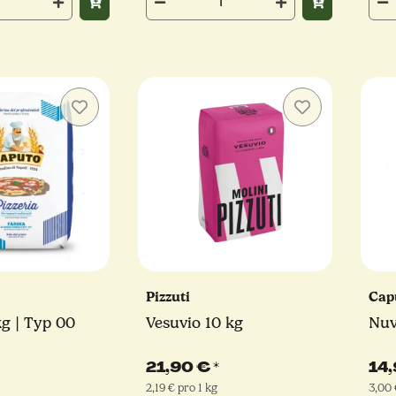
Pizzuti
Cap
kg | Typ 00
Vesuvio 10 kg
Nuv
21,90 €
*
14
2,19 € pro 1 kg
3,00 