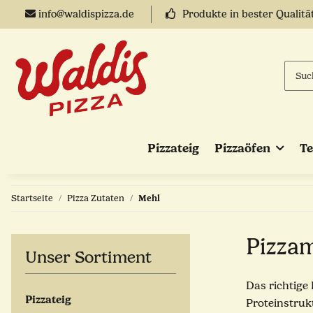
info@waldispizza.de
Produkte in bester Qualitä
Pizzateig
Pizzaöfen
T
Startseite
Pizza Zutaten
Mehl
Pizza
Unser Sortiment
Das richtige 
Pizzateig
Proteinstrukt