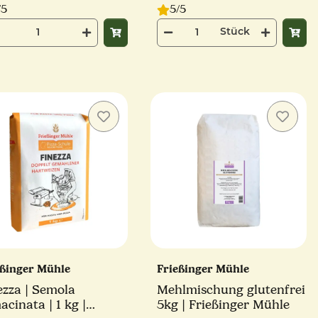
/5
5/5
Stück
eßinger Mühle
Frießinger Mühle
ezza | Semola
Mehlmischung glutenfrei
acinata | 1 kg |
5kg | Frießinger Mühle