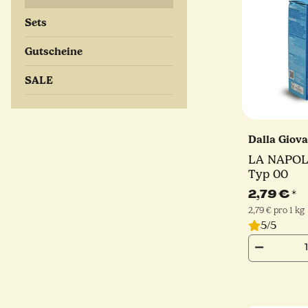
Sets
Gutscheine
SALE
Dalla Giov
LA NAPOL
Typ 00
2,79 €
*
2,79 € pro 1 kg
5/5