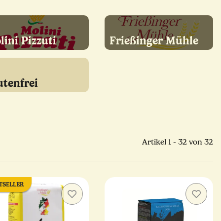
lini Pizzuti
Frießinger Mühle
utenfrei
Artikel 1 - 32 von 32
TSELLER