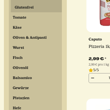
Glutenfrei
Tomate
Käse
Oliven & Antipasti
Caputo
Pizzeria 1
Wurst
Fisch
2,99 €
*
2,99 € pro 1 kg
Olivenöl
5/5
Balsamico
Gewürze
Pistazien
Hefe