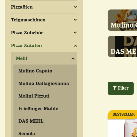
Pizzaöfen
Teigmaschinen
Mulino 
Pizza Zubehör
Pizza Zutaten
DAS ME
Mehl
Mulino Caputo
Molino Dallagiovanna
Filter
Molini Pizzuti
Frießinger Mühle
BESTSELLER
DAS MEHL
Semola