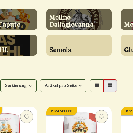
Molino
Caputo
Dallagiovanna
Mo
HL
Semola
Gl
Sortierung
Artikel pro Seite
BESTSELLER
BES