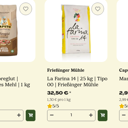
Frießinger Mühle
Cap
reglut |
La Farina 14 | 25 kg | Tipo
Man
es Mehl | 1 kg
00 | Frießinger Mühle
32,50 €
*
2,
1,30 € pro 1 kg
2,99 
5/5
5