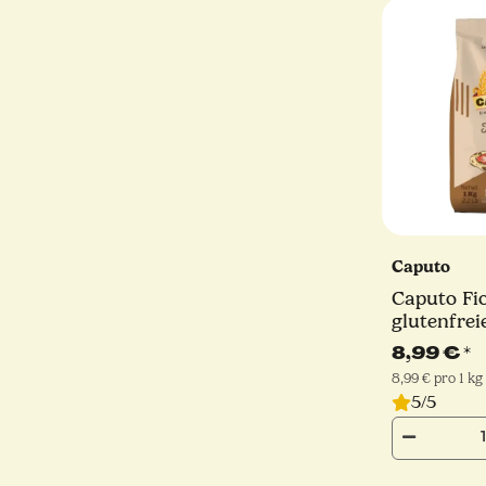
Caputo
Caputo Fio
glutenfrei
8,99 €
*
8,99 € pro 1 kg
5/5