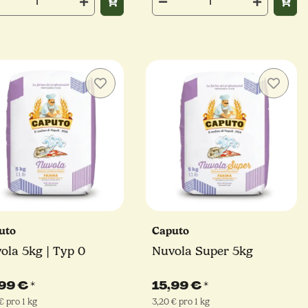
uto
Caputo
ola 5kg | Typ 0
Nuvola Super 5kg
,99 €
*
15,99 €
*
€ pro 1 kg
3,20 € pro 1 kg