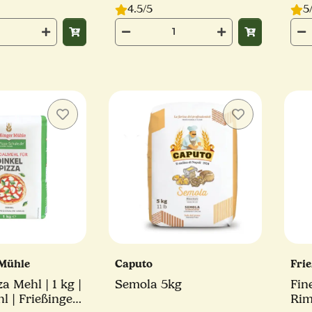
4.5/5
5
 Mühle
Caputo
Fri
a Mehl | 1 kg |
Semola 5kg
Fin
l | Frießinger
Rim