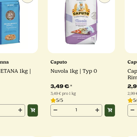
anna
Caputo
Cap
ETANA 1kg |
Nuvola 1kg | Typ 0
Cap
Rim
Har
3,49 €
*
2,
3,49 € pro 1 kg
2,99 
5/5
5