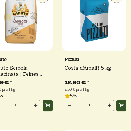
uto
Pizzuti
uto Semola
Costa d'Amalfi 5 kg
acinata | Feines
tweizengrieß | 1kg
99 €
*
12,90 €
*
€ pro 1 kg
2,58 € pro 1 kg
/5
5/5