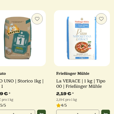
uto
Frießinger Mühle
O UNO | Storico 1kg |
La VERACE | 1 kg | Tipo
 1
00 | Frießinger Mühle
99 €
*
2,19 €
*
€ pro 1 kg
2,19 € pro 1 kg
.5/5
4/5