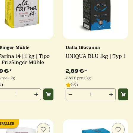
eßinger Mühle
Dalla Giovanna
arina 14 | 1 kg | Tipo
UNIQUA BLU 1kg | Typ 1
| Frießinger Mühle
99 €
*
2,89 €
*
€ pro 1 kg
2,89 € pro 1 kg
/5
5/5
TSELLER