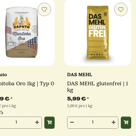
uto
DAS MEHL
itoba Oro 1kg | Typ 0
DAS MEHL glutenfrei | 1
kg
99 €
*
5,99 €
*
€ pro 1 kg
5,99 € pro 1 kg
/5