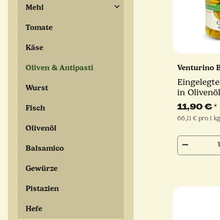
Mehl
Tomate
Käse
Oliven & Antipasti
Venturino 
Eingelegte
Wurst
in Olivenöl
Antipasti |
11,90 €
*
Fisch
66,11 € pro 1 k
Olivenöl
Balsamico
Gewürze
Pistazien
Hefe