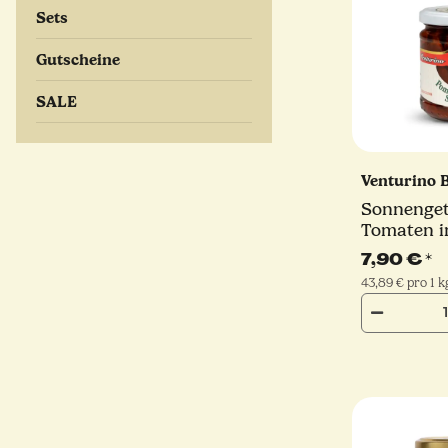
Sets
Gutscheine
SALE
Venturino 
Sonnenget
Tomaten i
Olivenöl e
7,90 €
*
43,89 € pro 1 k