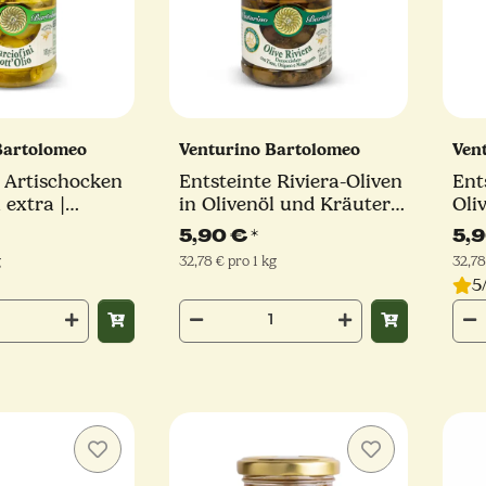
Bartolomeo
Venturino Bartolomeo
Ven
 Artischocken
Entsteinte Riviera-Oliven
Ent
 extra |
in Olivenöl und Kräutern
Oli
 180 g
| 180 g
5,90 €
*
5,
g
32,78 € pro 1 kg
32,78
5