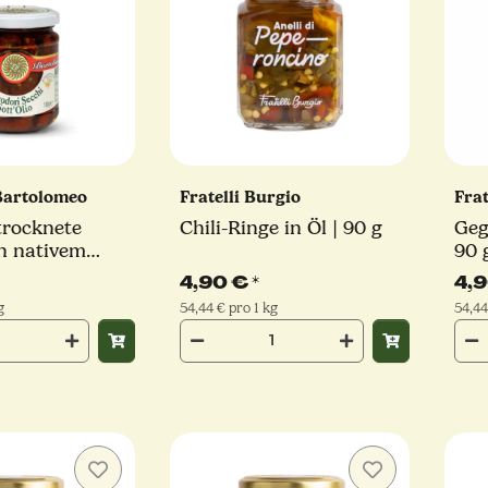
Bartolomeo
Fratelli Burgio
Frat
rocknete
Chili-Ringe in Öl | 90 g
Geg
n nativem
90 
xtra | 180 g
4,90 €
*
4,
g
54,44 € pro 1 kg
54,44