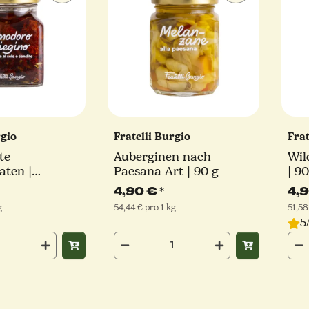
rgio
Fratelli Burgio
Frat
te
Auberginen nach
Wil
aten |
Paesana Art | 90 g
| 90
iliegino | 90
4,90 €
*
4,
g
54,44 € pro 1 kg
51,58
5