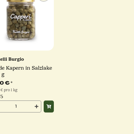
elli Burgio
de Kapern in Salzlake
 g
90 €
*
 € pro 1 kg
/5