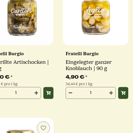
elli Burgio
Fratelli Burgio
rillte Artischocken |
Eingelegter ganzer
g
Knoblauch | 90 g
90 €
*
4,90 €
*
 € pro 1 kg
54,44 € pro 1 kg