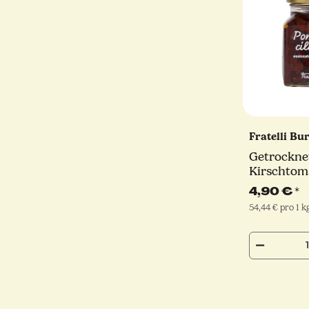
Fratelli Bu
Getrockne
Kirschtom
Pomodoro C
4,90 €
*
g
54,44 € pro 1 k