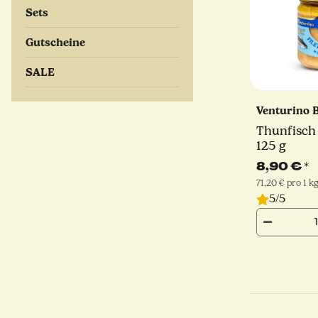
Sets
Gutscheine
SALE
Venturino 
Thunfisch 
125 g
8,90 €
*
71,20 € pro 1 k
5/5