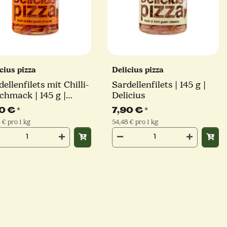
cius pizza
Delicius pizza
ellenfilets mit Chilli-
Sardellenfilets | 145 g |
chmack | 145 g |
Delicius
icius
90 €
*
7,90 €
*
 € pro 1 kg
54,48 € pro 1 kg