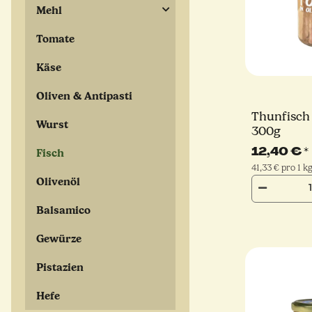
Mehl
Tomate
Käse
Oliven & Antipasti
Thunfisch 
Wurst
300g
12,40 €
*
Fisch
41,33 € pro 1 k
Olivenöl
Balsamico
Gewürze
Pistazien
Hefe