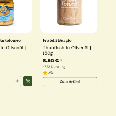
Bartolomeo
Fratelli Burgio
in Olivenöl |
Thunfisch in Olivenöl |
180g
8,50 €
*
g
47,22 € pro 1 kg
5/5
Zum Artikel