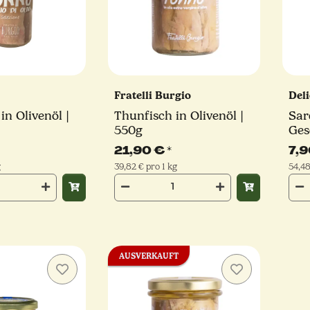
Fratelli Burgio
Deli
in Olivenöl |
Thunfisch in Olivenöl |
Sard
550g
Ges
Del
21,90 €
*
7,
g
39,82 € pro 1 kg
54,48
AUSVERKAUFT