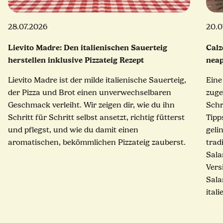
28.07.2026
20.0
Lievito Madre: Den italienischen Sauerteig
Calz
herstellen inklusive Pizzateig Rezept
neap
Lievito Madre ist der milde italienische Sauerteig,
Eine
der Pizza und Brot einen unverwechselbaren
zuge
Geschmack verleiht. Wir zeigen dir, wie du ihn
Schr
Schritt für Schritt selbst ansetzt, richtig fütterst
Tipp
und pflegst, und wie du damit einen
geli
aromatischen, bekömmlichen Pizzateig zauberst.
trad
Sala
Vers
Sala
ital