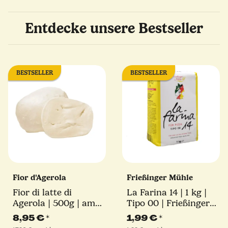
Entdecke unsere Bestseller
BESTSELLER
BESTSELLER
Fior d'Agerola
Frießinger Mühle
Fior di latte di
La Farina 14 | 1 kg |
Agerola | 500g | am
Tipo 00 | Frießinger
Stück
Mühle
8,95 €
*
1,99 €
*