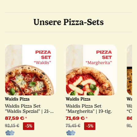
Unsere Pizza-Sets
Waldis Pizza
Waldis Pizza
Wald
Waldis Pizza Set
Waldis Pizza Set
Wald
"Waldis Spezial" | 21-
"Margherita" | 19-tlg.
“Clas
tlg.
87,59 €
*
71,69 €
*
86,
92,15 €
-5%
75,45 €
-5%
91,55