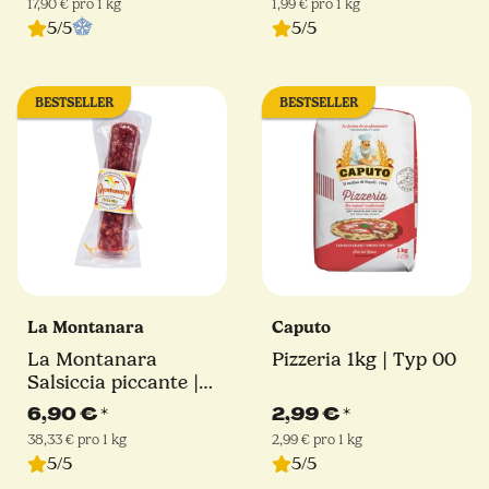
17,90 € pro 1 kg
1,99 € pro 1 kg
5/5
5/5
BESTSELLER
BESTSELLER
La Montanara
Caputo
La Montanara
Pizzeria 1kg | Typ 00
Salsiccia piccante |
180 g
6,90 €
*
2,99 €
*
38,33 € pro 1 kg
2,99 € pro 1 kg
5/5
5/5