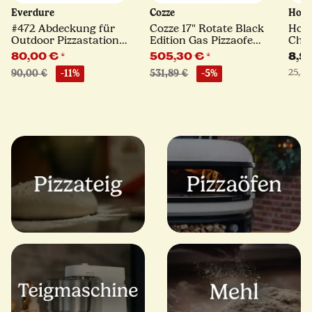
Everdure
Cozze
Holl
#472 Abdeckung für
Cozze 17" Rotate Black
Holl
Outdoor Pizzastation |
Edition Gas Pizzaofen |
Chil
Everdure
Komfort-Paket
mehr
80,00 €
*
505,30 €
*
8,9
25,32 
90,00 €
-11%
531,89 €
-5%