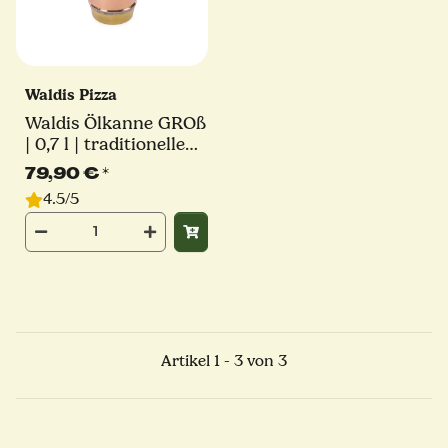
Waldis Pizza
Waldis Ölkanne GROß
| 0,7 l | traditionelle
Oliera | handgefertigt
79,90 €
*
aus Neapel
4.5/5
Artikel 1 - 3 von 3