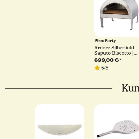
PizzaParty
Ardore Silber inkl.
Saputo Biscotto |
550°
699,00 €
*
5/5
Kun