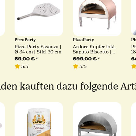
PizzaParty
PizzaParty
Pi
Pizza Party Essenza |
Ardore Kupfer inkl.
Pi
Ø 34 cm | Stiel 30 cm
Saputo Biscotto |
1
550°
69,00 €
*
699,00 €
*
6
5/5
5/5
den kauften dazu folgende Arti