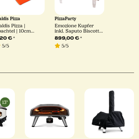
ldis Pizza
PizzaParty
ldis Pizza |
Emozione Kupfer
achtel | 10cm
inkl. Saputo Biscotto
eite
| 550°
,20 €
*
899,00 €
*
5/5
5/5