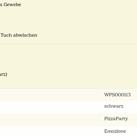
es Gewebe
n Tuch abwischen
arz)
WPS000113
schwarz
PizzaParty
Emozione