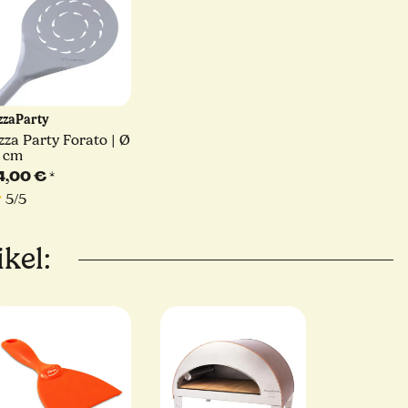
zzaParty
zza Party Forato | Ø
8 cm
4,00 €
*
5/5
kel: