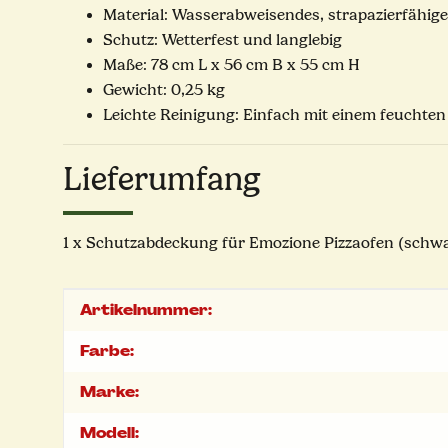
Material: Wasserabweisendes, strapazierfähig
Schutz: Wetterfest und langlebig
Maße: 78 cm L x 56 cm B x 55 cm H
Gewicht: 0,25 kg
Leichte Reinigung: Einfach mit einem feuchte
Lieferumfang
1 x Schutzabdeckung für Emozione Pizzaofen (schw
Produkteigenschaft
Wert
Artikelnummer:
Farbe:
Marke:
Modell: