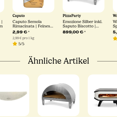
Caputo
PizzaParty
Wa
|
Caputo Semola
Emozione Silber inkl.
Wa
cm
Rimacinata | Feines
Saputo Biscotto |
Sp
Hartweizengrieß | 1kg
550°
Br
2,99 €
*
899,00 €
*
5
2,99 € pro 1 kg
5/5
Ähnliche Artikel