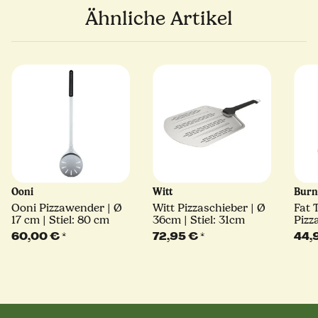
Ähnliche Artikel
Ooni
Witt
Bur
Ooni Pizzawender | Ø
Witt Pizzaschieber | Ø
Fat 
17 cm | Stiel: 80 cm
36cm | Stiel: 31cm
Pizz
| Al
60,00 €
*
72,95 €
*
44,
Pizz
Pizz