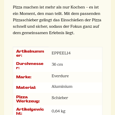
Pizza machen ist mehr als nur Kochen – es ist
ein Moment, den man teilt. Mit dem passenden
Pizzaschieber gelingt das Einschießen der Pizza
schnell und sicher, sodass der Fokus ganz auf
dem gemeinsamen Erlebnis liegt.
Artikelnumm
Produkteigenschaft
Wert
EPPEEL14
er:
Durchmesse
36 cm
r:
Everdure
Marke:
Aluminium
Material:
Pizza
Schieber
Werkzeug:
Artikelgewic
0,64
kg
ht: