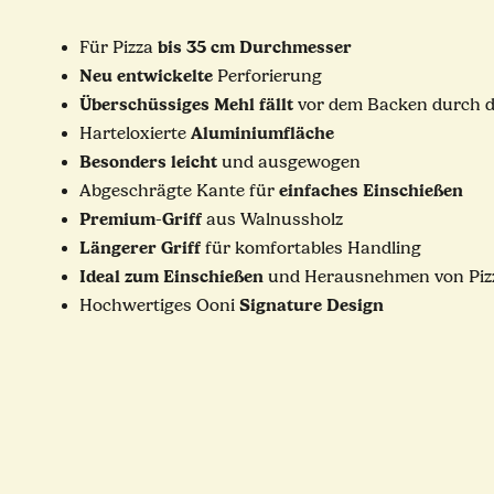
bis 35 cm Durchmesser
Für Pizza
Neu
entwickelte
Perforierung
Überschüssiges
Mehl
fällt
vor dem Backen durch d
Aluminiumfläche
Harteloxierte
Besonders
leicht
und ausgewogen
einfaches
Einschießen
Abgeschrägte Kante für
Premium
Griff
-
aus Walnussholz
Längerer
Griff
für komfortables Handling
Ideal
zum
Einschießen
und Herausnehmen von Piz
Signature
Design
Hochwertiges Ooni