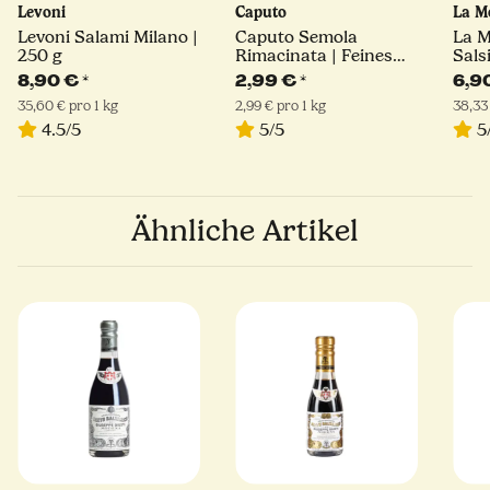
Levoni
Caputo
La M
Levoni Salami Milano |
Caputo Semola
La 
250 g
Rimacinata | Feines
Sals
Hartweizengrieß | 1kg
180 
8,90 €
*
2,99 €
*
6,9
35,60 € pro 1 kg
2,99 € pro 1 kg
38,33
4.5/5
5/5
5
Ähnliche Artikel