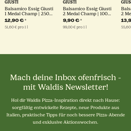
GIUSTI
GIUSTI
GIUS
Balsamico Essig Giusti
Balsamico Essig Giusti
Bals
1 Medal Champ | 250
2 Medal Champ | 100
2 Me
ml | Giuseppe Giusti
ml | Giuseppe Giusti
ml |
12,90 €
*
9,90 €
*
13,
51,60 € pro 1 l
99,00 € pro 1 l
55,60 
Mach deine Inbox ofenfrisch -
mit Waldis Newsletter!
Hol dir Waldis Pizza-Inspiration direkt nach Hause:
sorgfältig entwickelte Rezepte, neue Produkte aus
Italien, praktische Tipps für noch bessere Pizza-Abende
und exklusive Aktionswochen.