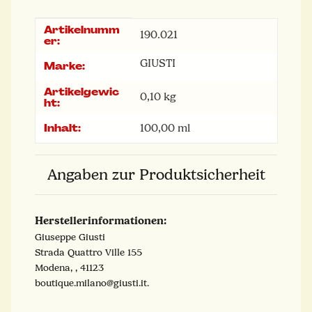
Artikelnumm
Produkteigenschaft
Wert
190.021
er:
GIUSTI
Marke:
Artikelgewic
0,10
kg
ht:
Inhalt:
100,00 ml
Angaben zur Produktsicherheit
Herstellerinformationen:
Giuseppe Giusti
Strada Quattro Ville 155
Modena, , 41123
boutique.milano@giusti.it.