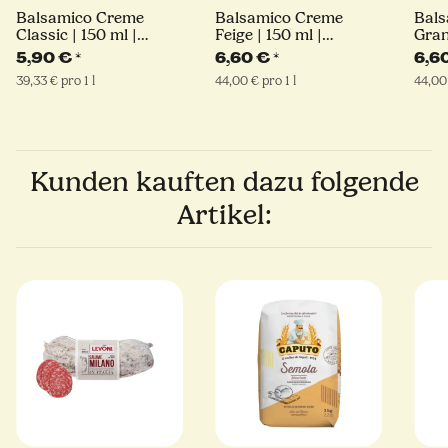
Balsamico Creme
Balsamico Creme
Bal
Classic | 150 ml |
Feige | 150 ml |
Gran
Giuseppe Giusti
Giuseppe Giusti
Gius
5,90 €
*
6,60 €
*
6,6
39,33 € pro 1 l
44,00 € pro 1 l
44,00 
Kunden kauften dazu folgende
Artikel: