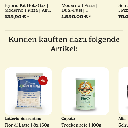
Hybrid Kit Holz-Gas |
Moderno 1 Pizza |
Schu
Moderno 1 Pizza | Alfa
Dual-Fuel |
1 Piz
Forni
verschiedene Farben |
139,90 €
*
1.590,00 €
*
79,
Alfa Forni
Kunden kauften dazu folgende
Artikel:
Latteria Sorrentina
Caputo
Alfa
Fior di Latte | 8x 150g |
Trockenhefe | 100g
Schu