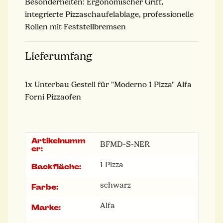
Besonderheiten: Ergonomischer Griff,
integrierte Pizzaschaufelablage, professionelle
Rollen mit Feststellbremsen
Lieferumfang
1x Unterbau Gestell für "Moderno 1 Pizza" Alfa
Forni Pizzaofen
Artikelnumm
Produkteigenschaft
Wert
BFMD-S-NER
er:
1 Pizza
Backfläche:
schwarz
Farbe:
Alfa
Marke: