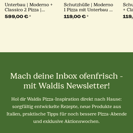
Unterbau | Moderno +
Schutzhülle | Moderno
Schu
Classico 2 Pizza |
1 Pizza mit Unterbau |
+ Cl
schwarz | Alfa Forni
Alfa Forni
Alfa
599,00 €
*
119,00 €
*
119
Mach deine Inbox ofenfrisch -
mit Waldis Newsletter!
Hol dir Waldis Pizza-Inspiration direkt nach Hause:
sorgfältig entwickelte Rezepte, neue Produkte aus
Italien, praktische Tipps für noch bessere Pizza-Abende
und exklusive Aktionswochen.