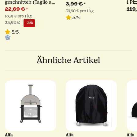
geschnitten (Taglio a
1 Pi
3,99 €
*
Mestiere)
Alfa
22,69 €
*
119
39,90 € pro 1 kg
18,91 € pro 1 kg
5/5
23,92 €
-5%
5/5
Ähnliche Artikel
Alfa
Alfa
Alfa