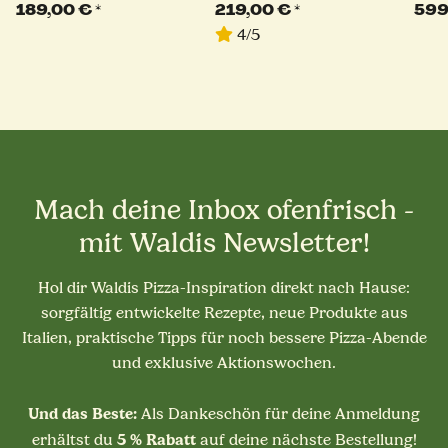
schwarz
Edelstahl Auszug |
schw
189,00 €
*
219,00 €
*
599
Millarco
4/5
Mach deine Inbox ofenfrisch -
mit Waldis Newsletter!
Hol dir Waldis Pizza-Inspiration direkt nach Hause:
sorgfältig entwickelte Rezepte, neue Produkte aus
Italien, praktische Tipps für noch bessere Pizza-Abende
und exklusive Aktionswochen.
Und das Beste:
Als Dankeschön für deine Anmeldung
5 % Rabatt
erhältst du
auf deine nächste Bestellung!