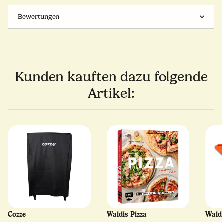
Bewertungen
Kunden kauften dazu folgende
Artikel:
Cozze
Waldis Pizza
Wald