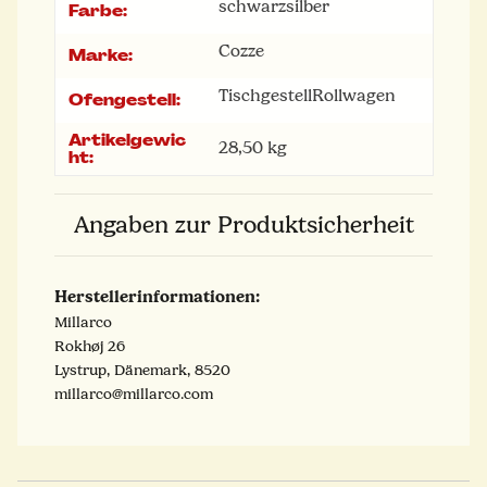
schwarz
silber
Farbe:
Cozze
Marke:
Tischgestell
Rollwagen
Ofengestell:
Artikelgewic
28,50
kg
ht:
Angaben zur Produktsicherheit
Herstellerinformationen:
Millarco
Rokhøj 26
Lystrup, Dänemark, 8520
millarco@millarco.com