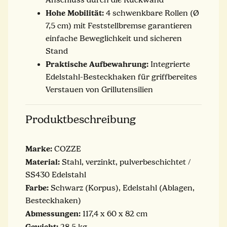
Hohe Mobilität:
4 schwenkbare Rollen (Ø
7,5 cm) mit Feststellbremse garantieren
einfache Beweglichkeit und sicheren
Stand
Praktische Aufbewahrung:
Integrierte
Edelstahl-Besteckhaken für griffbereites
Verstauen von Grillutensilien
Produktbeschreibung
Marke:
COZZE
Material:
Stahl, verzinkt, pulverbeschichtet /
SS430 Edelstahl
Farbe:
Schwarz (Korpus), Edelstahl (Ablagen,
Besteckhaken)
Abmessungen:
117,4 x 60 x 82 cm
Gewicht:
28,5 kg