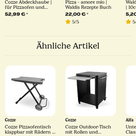
Cozze Abdeckhaube |
Pizza - amore mio |
Wald
für Pizzaofen und
Waldis Rezepte Buch
| 10
Outdoor Tischgestell |
52,99 €
*
22,00 €
*
5,2
Millarco
5/5
5
Ähnliche Artikel
Cozze
Cozze
Alfa
Cozze Pizzaofentisch
Cozze Outdoor-Tisch
Unte
klappbar mit Rädern |
mit Rollen und
Clas