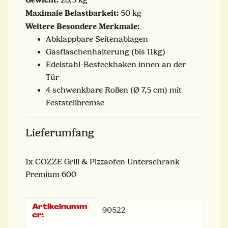
Maximale Belastbarkeit:
50 kg
Weitere Besondere Merkmale:
Abklappbare Seitenablagen
Gasflaschenhalterung (bis 11kg)
Edelstahl-Besteckhaken innen an der
Tür
4 schwenkbare Rollen (Ø 7,5 cm) mit
Feststellbremse
Lieferumfang
1x COZZE Grill & Pizzaofen Unterschrank
Premium 600
Artikelnumm
Produkteigenschaft
Wert
90522
er: