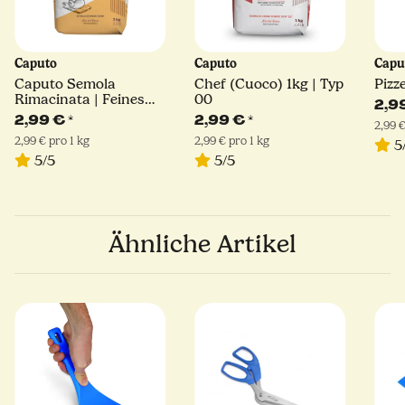
Caputo
Caputo
Capu
Caputo Semola
Chef (Cuoco) 1kg | Typ
Pizz
Rimacinata | Feines
00
2,9
Hartweizengrieß | 1kg
2,99 €
*
2,99 €
*
2,99 €
2,99 € pro 1 kg
2,99 € pro 1 kg
5
5/5
5/5
Ähnliche Artikel