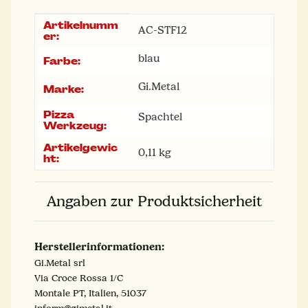
Artikelnumm
Produkteigenschaft
Wert
AC-STF12
er:
blau
Farbe:
Gi.Metal
Marke:
Pizza
Spachtel
Werkzeug:
Artikelgewic
0,11
kg
ht:
Angaben zur Produktsicherheit
Herstellerinformationen:
Gi.Metal srl
Via Croce Rossa 1/C
Montale PT, Italien, 51037