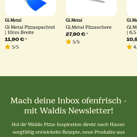
Gi.Metal
Gi.Metal
Gi.M
Gi Metal Pizzaspachtel
Gi.Metal Pizzaschere
Gi.M
| 10cm Breite
| 6,
27,90 €
*
11,90 €
*
10,
5/5
5/5
4.
Mach deine Inbox ofenfrisch -
mit Waldis Newsletter!
Hol dir Waldis Pizza-Inspiration direkt nach Hause:
sorgfältig entwickelte Rezepte, neue Produkte aus