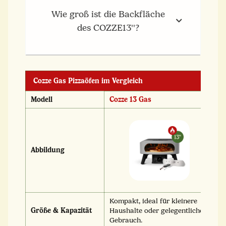
Wie groß ist die Backfläche
des COZZE13''?
Cozze Gas Pizzaöfen im Vergleich
Modell
Cozze 13 Gas
C
Abbildung
Kompakt, ideal für kleinere
Gr
Größe & Kapazität
Haushalte oder gelegentlichen
P
Gebrauch.
H