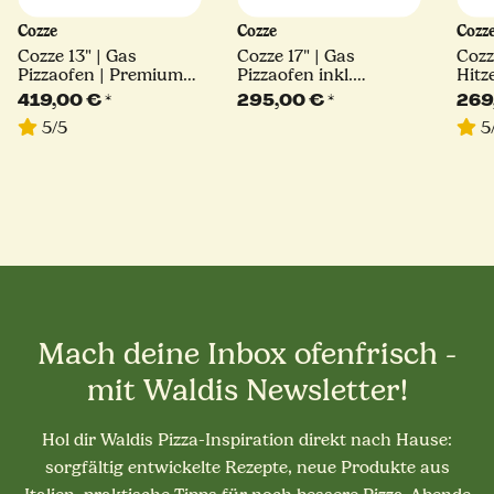
Cozze
Cozze
Cozz
Cozze 13" | Gas
Cozze 17" | Gas
Cozz
Pizzaofen | Premium
Pizzaofen inkl.
Hitz
Rotate
Pizzastein, Reglerset
Pizz
419,00 €
*
295,00 €
*
269
und Hitzeschutz |
5/5
5
CLASSIC | 8,0 kW
Mach deine Inbox ofenfrisch -
mit Waldis Newsletter!
Hol dir Waldis Pizza-Inspiration direkt nach Hause:
sorgfältig entwickelte Rezepte, neue Produkte aus