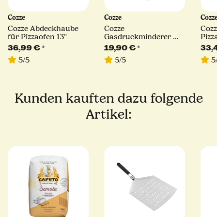
Cozze
Cozze
Cozz
Cozze Abdeckhaube
Cozze
Cozz
für Pizzaofen 13"
Gasdruckminderer mit
Pizz
Schlauch 1.1 m
36,99 €
*
19,90 €
*
33,
DE/AT/CH
5/5
5/5
5
Kunden kauften dazu folgende
Artikel: