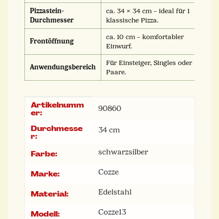
Pizzastein-
ca. 34 × 34 cm – ideal für 1
ca
Durchmesser
klassische Pizza.
m
ca. 10 cm – komfortabler
c
Frontöffnung
Einwurf.
E
Für Einsteiger, Singles oder
Fü
Anwendungsbereich
Paare.
u
Artikelnumm
Produkteigenschaft
Wert
90860
er:
Durchmesse
34 cm
r:
schwarz
silber
Farbe:
Cozze
Marke:
Edelstahl
Material:
Cozze13
Modell: