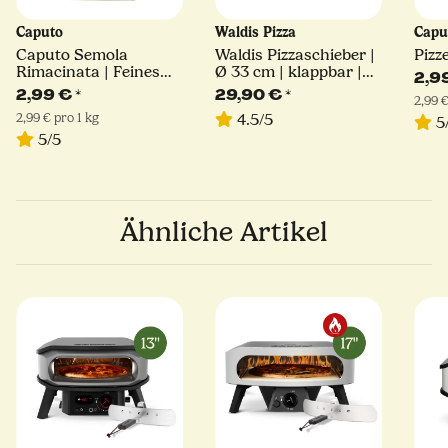
Caputo
Waldis Pizza
Capu
Caputo Semola
Waldis Pizzaschieber |
Pizz
Rimacinata | Feines
Ø 33 cm | klappbar |
2,9
Hartweizengrieß | 1kg
Linie Basic
2,99 €
*
29,90 €
*
2,99 €
2,99 € pro 1 kg
4.5/5
5
5/5
Ähnliche Artikel