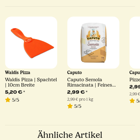
Waldis Pizza
Caputo
Capu
Waldis Pizza | Spachtel
Caputo Semola
Pizz
| 10cm Breite
Rimacinata | Feines
2,9
Hartweizengrieß | 1kg
5,20 €
*
2,99 €
*
2,99 €
2,99 € pro 1 kg
5/5
5
5/5
Ähnliche Artikel