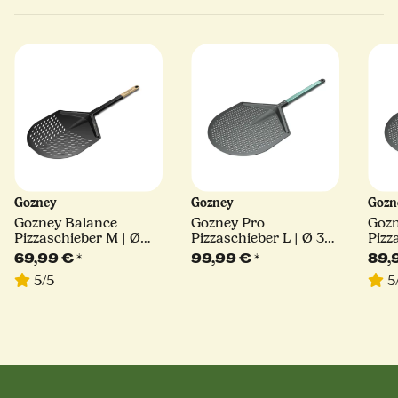
Gozney
Gozney
Goz
Gozney Balance
Gozney Pro
Gozn
Pizzaschieber M | Ø
Pizzaschieber L | Ø 36
Pizz
30cm | Stiel: 39 cm
cm | Stiel: 39 cm
30cm
69,99 €
*
99,99 €
*
89,
5/5
5