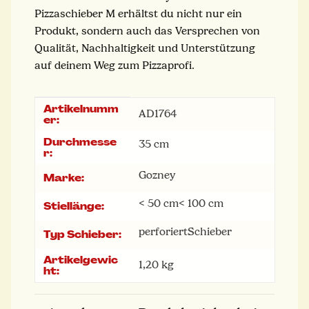
Pizzaschieber M erhältst du nicht nur ein
Produkt, sondern auch das Versprechen von
Qualität, Nachhaltigkeit und Unterstützung
auf deinem Weg zum Pizzaprofi.
Artikelnumm
Produkteigenschaft
Wert
AD1764
er:
Durchmesse
35 cm
r:
Gozney
Marke:
< 50 cm
< 100 cm
Stiellänge:
perforiert
Schieber
Typ Schieber:
Artikelgewic
1,20
kg
ht: