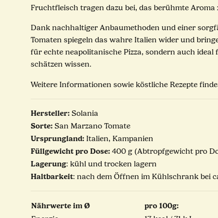
Fruchtfleisch tragen dazu bei, das berühmte Aroma z
Dank nachhaltiger Anbaumethoden und einer sorgfält
Tomaten spiegeln das wahre Italien wider und bring
für echte neapolitanische Pizza, sondern auch idea
schätzen wissen.
Weitere Informationen sowie köstliche Rezepte find
Hersteller:
Solania
Sorte:
San Marzano Tomate
Ursprungland:
Italien, Kampanien
Füllgewicht pro Dose:
400 g (Abtropfgewicht pro Do
Lagerung
: kühl und trocken lagern
Haltbarkeit
: nach dem Öffnen im Kühlschrank bei c
Nährwerte im Ø
pro 100g: