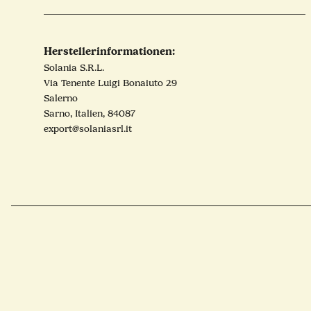
Herstellerinformationen:
Solania S.R.L.
Via Tenente Luigi Bonaiuto 29
Salerno
Sarno, Italien, 84087
export@solaniasrl.it