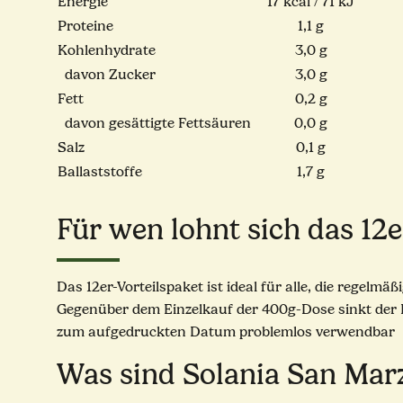
Energie
17 kcal / 71 kJ
Proteine
1,1 g
Kohlenhydrate
3,0 g
davon Zucker
3,0 g
Fett
0,2 g
davon gesättigte Fettsäuren
0,0 g
Salz
0,1 g
Ballaststoffe
1,7 g
Für wen lohnt sich das 12
Das 12er-Vorteilspaket ist ideal für alle, die regelm
Gegenüber dem Einzelkauf der 400g-Dose sinkt der Ki
zum aufgedruckten Datum problemlos verwendbar
Was sind Solania San Marz