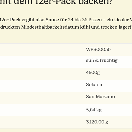
 mit dem 12er-Pack backen?
 12er-Pack ergibt also Sauce für 24 bis 36 Pizzen – ein ideale
druckten Mindesthaltbarkeitsdatum kühl und trocken lagerfä
WPS00036
süß & fruchtig
4800g
Solania
San Marzano
5,64
kg
3.120,00 g