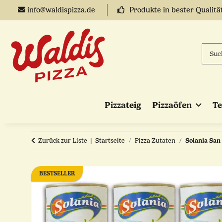
info@waldispizza.de
Produkte in bester Qualitä
Pizzateig
Pizzaöfen
T
Zurück zur Liste
Startseite
Pizza Zutaten
Solania San 
BESTSELLER