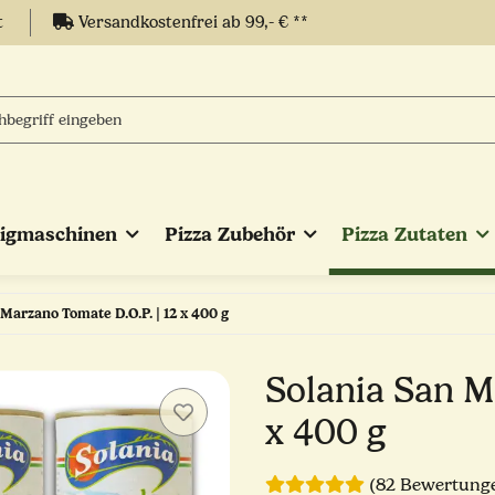
t
Versandkostenfrei ab 99,- € **
eigmaschinen
Pizza Zubehör
Pizza Zutaten
Marzano Tomate D.O.P. | 12 x 400 g
Solania San M
x 400 g
(82 Bewertung