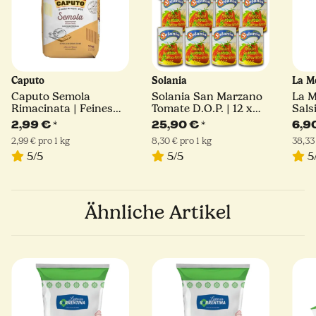
Caputo
Solania
La M
Caputo Semola
Solania San Marzano
La 
Rimacinata | Feines
Tomate D.O.P. | 12 x
Sals
Hartweizengrieß | 1kg
400 g
180 
2,99 €
*
25,90 €
*
6,9
2,99 € pro 1 kg
8,30 € pro 1 kg
38,33
5/5
5/5
5
Ähnliche Artikel