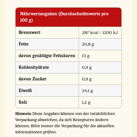
Nährwertangaben (Durchschnittswerte pro
100 g)
Brennwert
287 kcal / 1200 kJ
Fette
20,8 g
davon gesättigte Fettsäuren
13 g
Kohlenhydrate
0,9 g
davon Zucker
0,9 g
Eiweiß
24,1 g
Salz
1,2 g
Hinweis:
Diese Angaben können von der tatsächlichen
Verpackung abweichen, da sich Rezepturen ändern
können. Bitte immer die Verpackung für die aktuellen
Informationen prüfen.