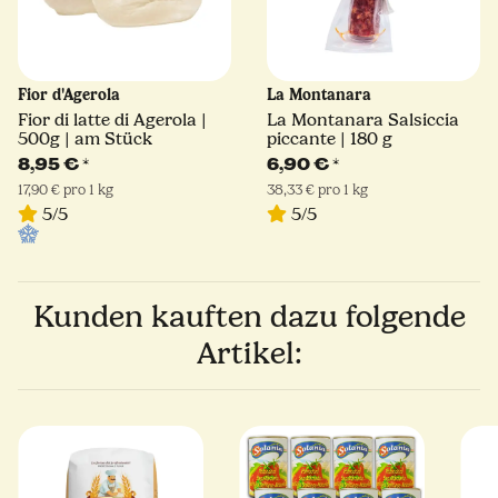
Fior d'Agerola
La Montanara
Fior di latte di Agerola |
La Montanara Salsiccia
500g | am Stück
piccante | 180 g
8,95 €
*
6,90 €
*
17,90 € pro 1 kg
38,33 € pro 1 kg
5/5
5/5
Kunden kauften dazu folgende
Artikel: