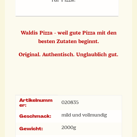
Waldis Pizza - weil gute Pizza mit den
besten Zutaten beginnt.
Original. Authentisch. Unglaublich gut.
Artikelnumm
Produkteigenschaft
Wert
020835
er:
mild und vollmundig
Geschmack:
2000g
Gewicht: