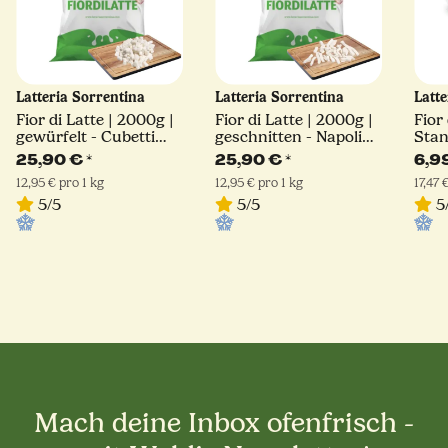
Latteria Sorrentina
Latteria Sorrentina
Latt
Fior di Latte | 2000g |
Fior di Latte | 2000g |
Fior 
gewürfelt - Cubetti
geschnitten - Napoli
Stan
Schnitt | Latteria
Schnitt | Latteria
Latt
25,90 €
*
25,90 €
*
6,9
Sorrentina
Sorrentina
12,95 € pro 1 kg
12,95 € pro 1 kg
17,47 
5/5
5/5
5
Mach deine Inbox ofenfrisch -