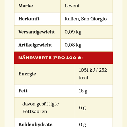
Marke
Levoni
Herkunft
Italien, San Giorgio
Versandgewicht
0,09 kg
Artikelgewicht
0,08 kg
NÄHRWERTE (PRO 100 G)
1051 kJ / 252
Energie
kcal
Fett
16 g
davon gesättigte
6 g
Fettsäuren
Kohlenhydrate
0 g