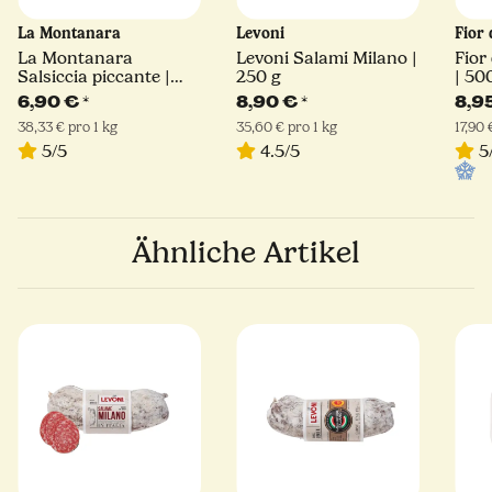
La Montanara
Levoni
Fior
La Montanara
Levoni Salami Milano |
Fior 
Salsiccia piccante |
250 g
| 50
180 g
6,90 €
*
8,90 €
*
8,9
38,33 € pro 1 kg
35,60 € pro 1 kg
17,90 
5/5
4.5/5
5
Ähnliche Artikel