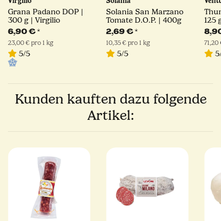
Virgilio
Solania
Vent
Grana Padano DOP |
Solania San Marzano
Thun
300 g | Virgilio
Tomate D.O.P. | 400g
125 
6,90 €
*
2,69 €
*
8,9
23,00 € pro 1 kg
10,35 € pro 1 kg
71,20 
5/5
5/5
5
Kunden kauften dazu folgende
Artikel: