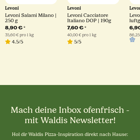
Levoni
Levoni
Levo
Levoni Salami Milano |
Levoni Cacciatore
Levo
250 g
Italiano DOP | 190g
luft
Rind
8,90 €
*
7,60 €
*
6,9
35,60 € pro 1 kg
40,00 € pro 1 kg
86,25
4.5/5
5/5
Mach deine Inbox ofenfrisch -
mit Waldis Newsletter!
Hol dir Waldis Pizza-Inspiration direkt nach Hause: