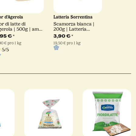
or d'Agerola
Latteria Sorrentina
or di latte di
Scamorza bianca |
erola | 500g | am
200g | Latteria
tück
Sorrentina
,95 €
*
3,90 €
*
,90 € pro 1 kg
19,50 € pro 1 kg
5/5