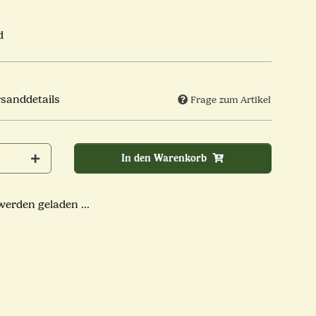
d
rsanddetails
Frage zum Artikel
In den Warenkorb
rden geladen ...