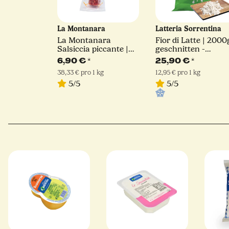
La Montanara
Latteria Sorrentina
La Montanara
Fior di Latte | 2000
Salsiccia piccante |
geschnitten -
180 g
Julienne Schnitt |
6,90 €
*
25,90 €
*
Latteria Sorrentina
38,33 € pro 1 kg
12,95 € pro 1 kg
5/5
5/5