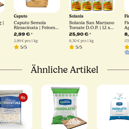
Caputo
Solania
Fi
g |
Caputo Semola
Solania San Marzano
Fi
Rimacinata | Feines
Tomate D.O.P. | 12 x
Ag
Hartweizengrieß | 1kg
400 g
S
2,99 €
*
25,90 €
*
8
2,99 € pro 1 kg
8,30 € pro 1 kg
17
5/5
5/5
Ähnliche Artikel