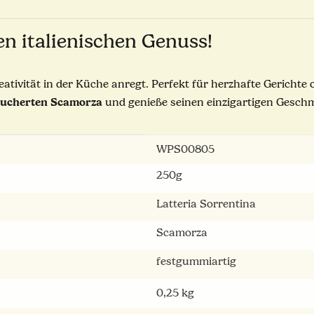
en italienischen Genuss!
ativität in der Küche anregt. Perfekt für herzhafte Gerichte 
äucherten Scamorza
und genieße seinen einzigartigen Gesch
WPS00805
250g
Latteria Sorrentina
Scamorza
fest
gummiartig
0,25
kg