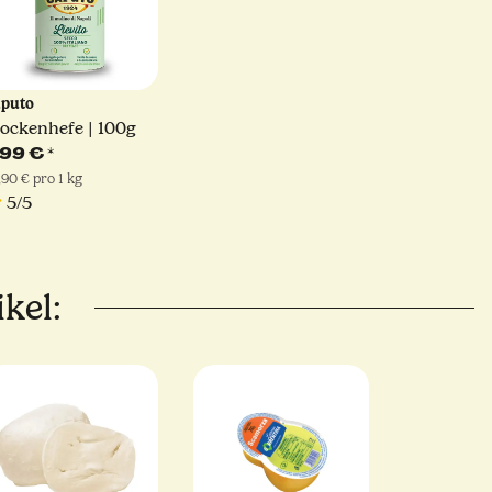
aputo
ockenhefe | 100g
,99 €
*
,90 € pro 1 kg
5/5
kel: