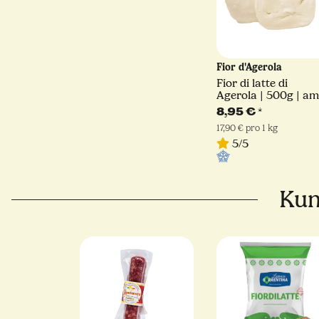
Fior d'Agerola
Fior di latte di
Agerola | 500g | am
Stück
8,95 €
*
17,90 € pro 1 kg
5/5
Kun