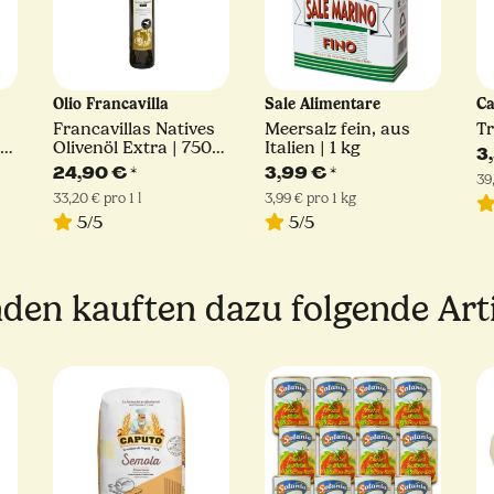
Olio Francavilla
‎Sale Alimentare
C
Francavillas Natives
Meersalz fein, aus
Tr
Olivenöl Extra | 750
Italien | 1 kg
3
ml
24,90 €
*
3,99 €
*
39
33,20 € pro 1 l
3,99 € pro 1 kg
5/5
5/5
den kauften dazu folgende Arti