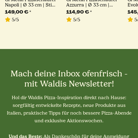
Napoli | Ø 33 cm | Stiel
Azzurra | Ø 33 cm |
Evol
60 cm | eckig
Stiel 60 cm | eckig
Stie
149,00 €
*
114,90 €
*
145
5/5
5/5
5
Mach deine Inbox ofenfrisch -
mit Waldis Newsletter!
Hol dir Waldis Pizza-Inspiration direkt nach Hause:
sorgfältig entwickelte Rezepte, neue Produkte aus
Italien, praktische Tipps für noch bessere Pizza-Abende
und exklusive Aktionswochen.
Und das Beste:
Als Dankeschön für deine Anmeldung