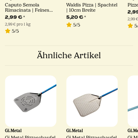
Caputo Semola
Waldis Pizza | Spachtel
Pizz
Rimacinata | Feines
| 10cm Breite
2,9
Hartweizengrieß | 1kg
2,99 €
*
5,20 €
*
2,99 €
2,99 € pro 1 kg
5/5
5
5/5
Ähnliche Artikel
Gi.Metal
Gi.Metal
Gi.M
Gi Metal Pizzaschaufel
Gi Metal Pizzaschaufel
Gi M