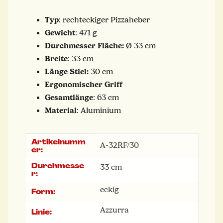
Typ
: rechteckiger Pizzaheber
Gewicht
: 471 g
Durchmesser Fläche:
Ø 33 cm
Breite
: 33 cm
Länge Stiel:
30 cm
Ergonomischer Griff
Gesamtlänge
: 63 cm
Material
: Aluminium
Artikelnumm
Produkteigenschaft
Wert
A-32RF/30
er:
Durchmesse
33 cm
r:
eckig
Form:
Azzurra
Linie: