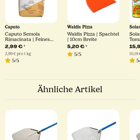
Caputo
Waldis Pizza
Sola
Caputo Semola
Waldis Pizza | Spachtel
Sola
Rimacinata | Feines
| 10cm Breite
Toma
Hartweizengrieß | 1kg
400 
2,99 €
*
5,20 €
*
15,
2,99 € pro 1 kg
10,19 
5/5
5/5
5
Ähnliche Artikel