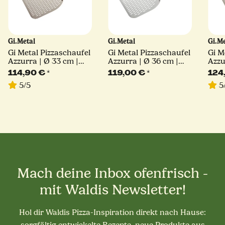
Gi.Metal
Gi.Metal
Gi.M
Gi Metal Pizzaschaufel
Gi Metal Pizzaschaufel
Gi M
Azzurra | Ø 33 cm |
Azzurra | Ø 36 cm |
Azzu
Stiel 60 cm | eckig
Stiel 30 cm | eckig
Stie
114,90 €
*
119,00 €
*
124
5/5
5
Mach deine Inbox ofenfrisch -
mit Waldis Newsletter!
Hol dir Waldis Pizza-Inspiration direkt nach Hause:
sorgfältig entwickelte Rezepte, neue Produkte aus