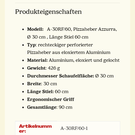
Produkteigenschaften
Modell:
A-30RF/60, Pizzaheber Azzurra,
Ø 30 cm , Länge Stiel 60 cm
Typ
: rechteckiger perforierter
Pizzaheber aus eloxiertem Aluminium
Material:
Aluminium, eloxiert und gelocht
Gewicht
: 426 g
Durchmesser Schaufelfläche:
Ø 30 cm
Breite
: 30 cm
Länge Stiel:
60 cm
Ergonomischer Griff
Gesamtlänge
: 90 cm
Artikelnumm
Produkteigenschaft
Wert
A-30RF/60-1
er: