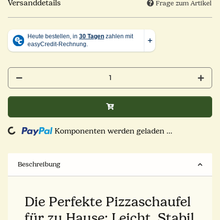
Versanddetails
Frage zum Artikel
ng...
Komponenten werden geladen ...
Beschreibung
Die Perfekte Pizzaschaufel
für zu Hause: Leicht, Stabil