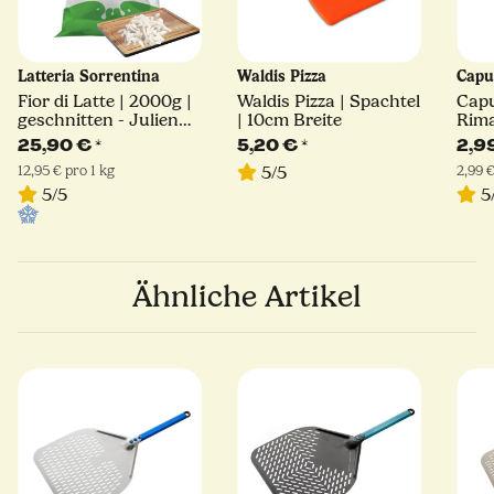
Latteria Sorrentina
Waldis Pizza
Capu
Fior di Latte | 2000g |
Waldis Pizza | Spachtel
Cap
geschnitten - Julienne
| 10cm Breite
Rima
Schnitt | Latteria
Hart
25,90 €
*
5,20 €
*
2,9
Sorrentina
12,95 € pro 1 kg
2,99 €
5/5
5/5
5
Ähnliche Artikel