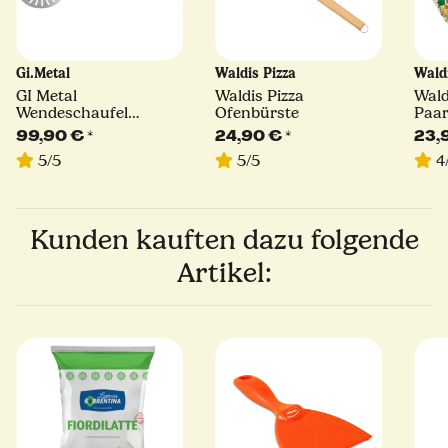
Gi.Metal
Waldis Pizza
Wald
GI Metal
Waldis Pizza
Wald
Wendeschaufel
Ofenbürste
Paar
Azzurra | Ø 20 cm |
Grö
99,90 €
*
24,90 €
*
23,
Stiellänge 75 cm
5/5
5/5
4
Kunden kauften dazu folgende
Artikel: