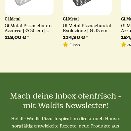
Gi.Metal
Gi.Metal
Gi.M
Gi Metal Pizzaschaufel
Gi Metal Pizzaschaufel
Gi M
Azzurra | Ø 36 cm |
Evoluzione | Ø 33 cm |
Azzu
Stiel 30 cm | eckig
Stiel 30 cm | eckig
Stie
119,00 €
*
134,90 €
*
124
4.5/5
5
Mach deine Inbox ofenfrisch -
mit Waldis Newsletter!
Hol dir Waldis Pizza-Inspiration direkt nach Hause:
sorgfältig entwickelte Rezepte, neue Produkte aus