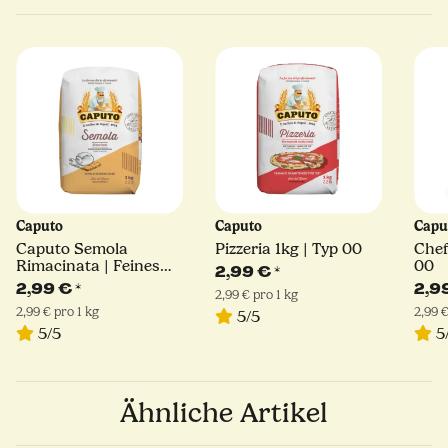
Caputo
Caputo
Capu
Caputo Semola
Pizzeria 1kg | Typ 00
Chef
Rimacinata | Feines
00
2,99 €
*
Hartweizengrieß | 1kg
2,99 €
*
2,9
2,99 € pro 1 kg
2,99 € pro 1 kg
2,99 €
5/5
5/5
5
Ähnliche Artikel