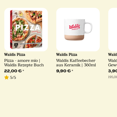
Waldis Pizza
Waldis Pizza
Wald
Pizza - amore mio |
Waldis Kaffeebecher
Wald
Waldis Rezepte Buch
aus Keramik | 360ml
Gewü
22,00 €
*
9,90 €
*
3,9
195,0
5/5