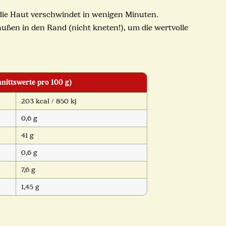
 – die Haut verschwindet in wenigen Minuten.
außen in den Rand (nicht kneten!), um die wertvolle
ittswerte pro 100 g)
203 kcal / 850 kj
0,6 g
41 g
0,6 g
7,6 g
1,45 g