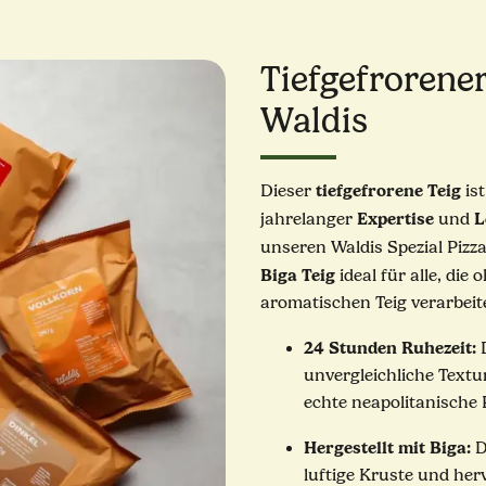
Tiefgefrorene
Waldis
tiefgefrorene Teig
Dieser
is
Expertise
L
jahrelanger
und
unseren Waldis Spezial Pizz
Biga Teig
ideal für alle, di
aromatischen Teig verarbei
24 Stunden Ruhezeit:
D
unvergleichliche Textu
echte neapolitanische 
Hergestellt mit Biga:
D
luftige Kruste und he