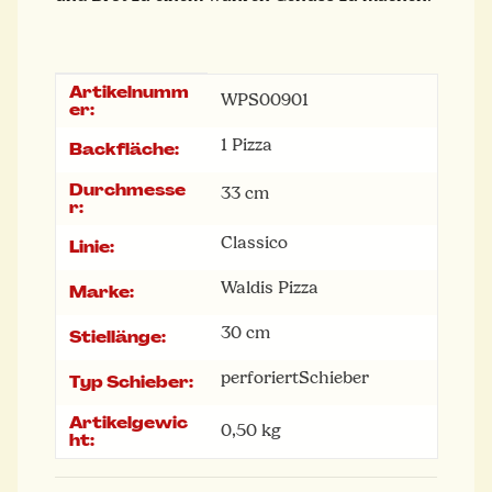
Artikelnumm
Produkteigenschaft
Wert
WPS00901
er:
1 Pizza
Backfläche:
Durchmesse
33 cm
r:
Classico
Linie:
Waldis Pizza
Marke:
30 cm
Stiellänge:
perforiert
Schieber
Typ Schieber:
Artikelgewic
0,50
kg
ht: