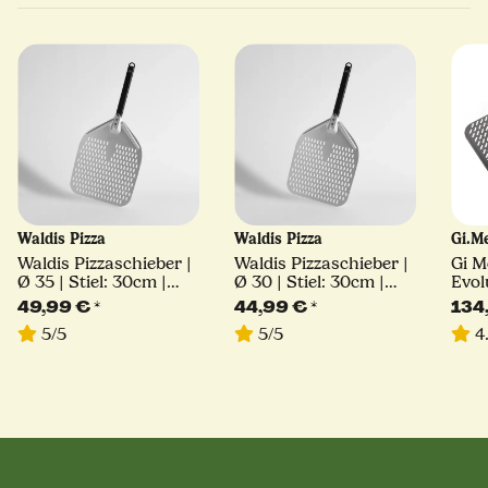
Waldis Pizza
Waldis Pizza
Gi.M
Waldis Pizzaschieber |
Waldis Pizzaschieber |
Gi M
Ø 35 | Stiel: 30cm |
Ø 30 | Stiel: 30cm |
Evol
Linie Classico
Linie Classico
Stie
49,99 €
*
44,99 €
*
134
5/5
5/5
4.