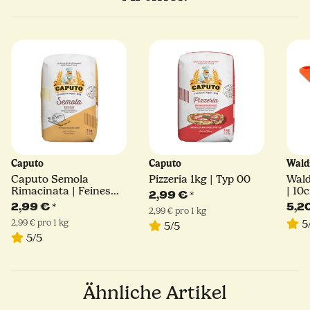
Caputo
Caputo
Wald
Caputo Semola
Pizzeria 1kg | Typ 00
Wald
Rimacinata | Feines
| 10
2,99 €
*
Hartweizengrieß | 1kg
2,99 €
*
5,2
2,99 € pro 1 kg
2,99 € pro 1 kg
5
5/5
5/5
Ähnliche Artikel