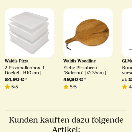
Waldis Pizza
Waldis Woodline
Gi.M
2 Pizzaballenbox, 1
Eiche Pizzabrett
Rund
Deckel | H10 cm |
"Salerno" | Ø 35cm |
vers
40x30x10
Waldis
24,90 €
*
49,90 €
*
ab
1
5/5
5/5
4
Kunden kauften dazu folgende
Artikel: