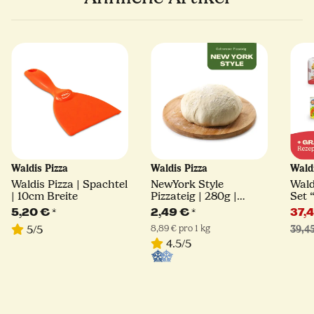
Waldis Pizza
Waldis Pizza
Wald
Waldis Pizza | Spachtel
NewYork Style
Wald
| 10cm Breite
Pizzateig | 280g |
Set “
tiefgefroren
5,20 €
*
2,49 €
*
37,
8,89 € pro 1 kg
5/5
39,4
4.5/5