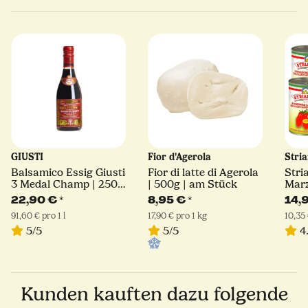
GIUSTI
Fior d'Agerola
Stri
Balsamico Essig Giusti
Fior di latte di Agerola
Stri
3 Medal Champ | 250
| 500g | am Stück
Mar
ml | Giuseppe Giusti
D.O.
22,90 €
*
8,95 €
*
14,
91,60 € pro 1 l
17,90 € pro 1 kg
10,35 
5/5
5/5
4.
Kunden kauften dazu folgende