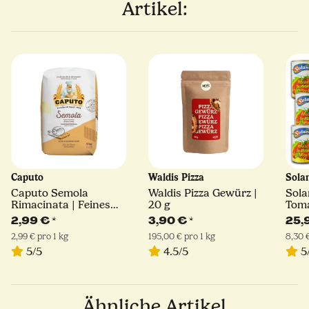
Artikel:
Caputo
Waldis Pizza
Sola
Caputo Semola
Waldis Pizza Gewürz |
Sola
Rimacinata | Feines
20 g
Toma
Hartweizengrieß | 1kg
400 
2,99 €
*
3,90 €
*
25,
2,99 € pro 1 kg
195,00 € pro 1 kg
8,30 €
5/5
4.5/5
5
Ähnliche Artikel