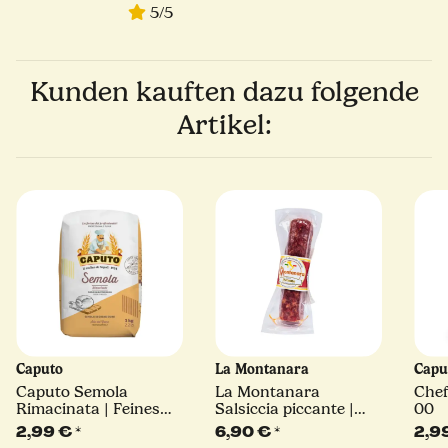
5/5
Kunden kauften dazu folgende
Artikel:
Caputo
La Montanara
Capu
Caputo Semola
La Montanara
Chef
Rimacinata | Feines
Salsiccia piccante |
00
Hartweizengrieß | 1kg
180 g
2,99 €
*
6,90 €
*
2,9