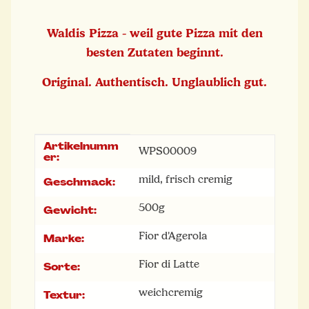
Waldis Pizza - weil gute Pizza mit den
besten Zutaten beginnt.
Original. Authentisch. Unglaublich gut.
Artikelnumm
Produkteigenschaft
Wert
WPS00009
er:
mild, frisch cremig
Geschmack:
500g
Gewicht:
Fior d'Agerola
Marke:
Fior di Latte
Sorte:
weich
cremig
Textur: