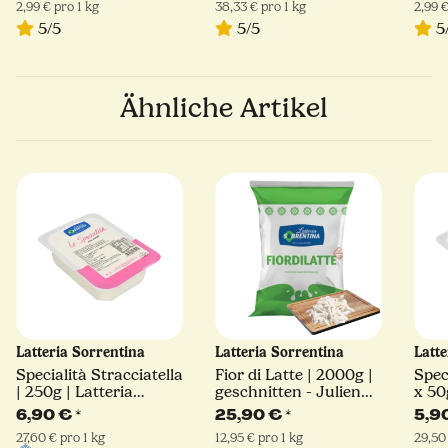
2,99 € pro 1 kg
38,33 € pro 1 kg
2,99 €
5/5
5/5
5
Ähnliche Artikel
Latteria Sorrentina
Latteria Sorrentina
Latt
Specialità Stracciatella
Fior di Latte | 2000g |
Spec
| 250g | Latteria
geschnitten - Julienne
x 50
Sorrentina
Schnitt | Latteria
Sorr
6,90 €
*
25,90 €
*
5,9
Sorrentina
27,60 € pro 1 kg
12,95 € pro 1 kg
29,50