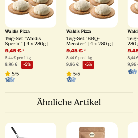
Waldis Pizza
Waldis Pizza
Wald
Teig-Set "Waldis
Teig-Set "BBQ-
Teig-
Spezial" | 4 x 280g |
Meester" | 4 x 280 g |
280 
Vorteils-Set
Vorteils-Set
9,45 €
*
9,45 €
*
9,4
8,44 € pro 1 kg
8,44 € pro 1 kg
8,44 €
9,96 €
-5%
9,96 €
-5%
9,96
5/5
5/5
Ähnliche Artikel