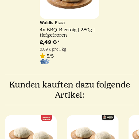
Waldis Pizza
4x
BBQ-Bierteig | 280g |
tiefgefroren
2,49 €
*
8,89 € pro 1 kg
5/5
Kunden kauften dazu folgende
Artikel: