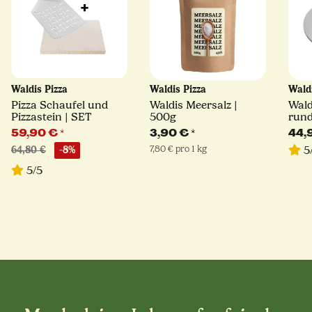
Waldis Pizza
Waldis Pizza
Wald
Pizza Schaufel und
Waldis Meersalz |
Wald
Pizzastein | SET
500g
rund
Stär
59,90 €
*
3,90 €
*
44,
7,80 € pro 1 kg
5
64,80 €
-8%
5/5