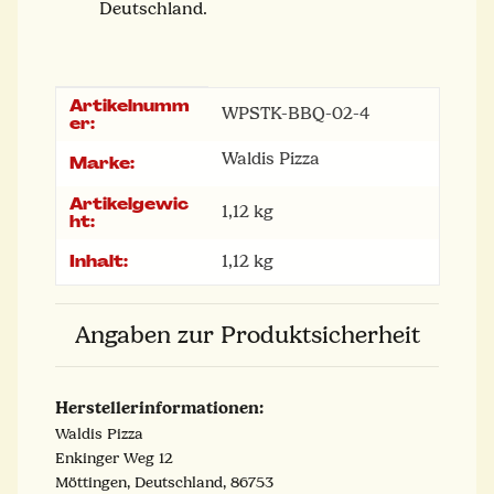
Deutschland.
Artikelnumm
Produkteigenschaft
Wert
WPSTK-BBQ-02-4
er:
Waldis Pizza
Marke:
Artikelgewic
1,12
kg
ht:
Inhalt:
1,12 kg
Angaben zur Produktsicherheit
Herstellerinformationen:
Waldis Pizza
Enkinger Weg 12
Möttingen, Deutschland, 86753