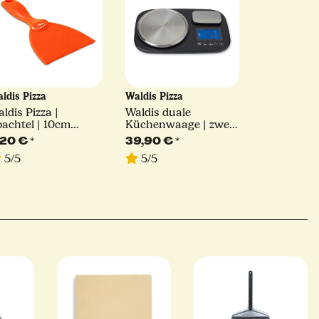
ldis Pizza
Waldis Pizza
ldis Pizza |
Waldis duale
achtel | 10cm
Küchenwaage | zwei
eite
Wiegeplattformen |
,20 €
*
39,90 €
*
Waldis Pizza
5/5
5/5