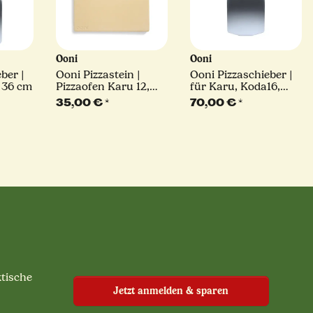
Ooni
Ooni
ber |
Ooni Pizzastein |
Ooni Pizzaschieber |
: 36 cm
Pizzaofen Karu 12,
für Karu, Koda16,
Karu 12 G (15 mm)
Koda 2 Pro | Ø 40 cm
35,00 €
*
70,00 €
*
| Stiel: 36 cm
ktische
Jetzt anmelden & sparen