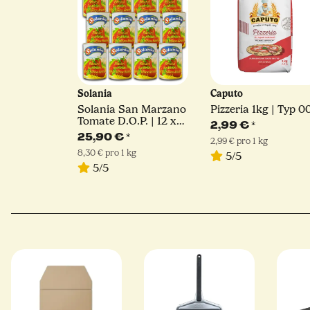
Solania
Caputo
Solania San Marzano
Pizzeria 1kg | Typ 0
Tomate D.O.P. | 12 x
2,99 €
*
400 g
25,90 €
*
2,99 € pro 1 kg
8,30 € pro 1 kg
5/5
5/5