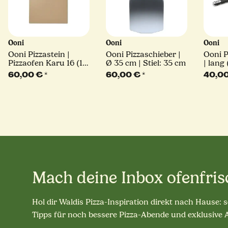
Ooni
Ooni
Ooni
Ooni Pizzastein |
Ooni Pizzaschieber |
Ooni P
Pizzaofen Karu 16 (15
Ø 35 cm | Stiel: 35 cm
| lang
mm)
60,00 €
*
60,00 €
*
40,0
Mach deine Inbox ofenfris
Hol dir Waldis Pizza-Inspiration direkt nach Hause: 
Tipps für noch bessere Pizza-Abende und exklusive