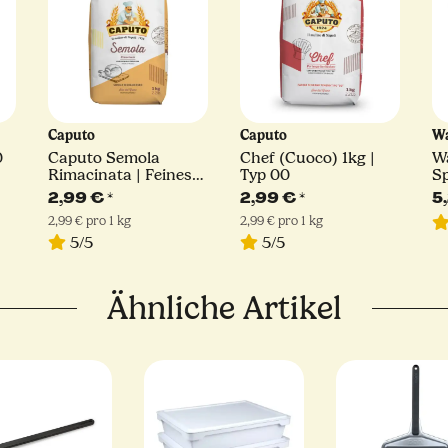
Caputo
Caputo
Wa
0
Caputo Semola
Chef (Cuoco) 1kg |
Wa
Rimacinata | Feines
Typ 00
Sp
Hartweizengrieß | 1kg
Br
2,99 €
*
2,99 €
*
5
2,99 € pro 1 kg
2,99 € pro 1 kg
5/5
5/5
Ähnliche Artikel