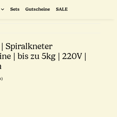
Sets
Gutscheine
SALE
| Spiralkneter
e | bis zu 5kg | 220V |
n
n)