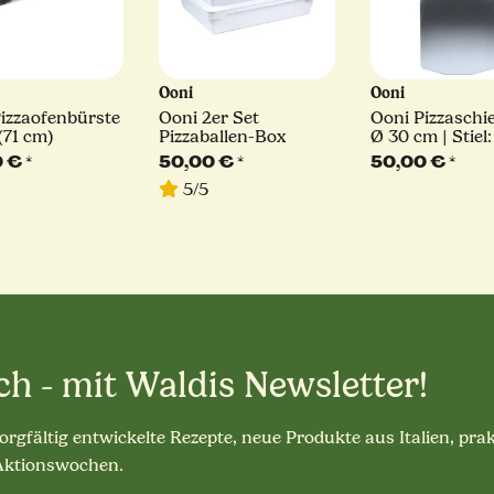
Ooni
Ooni
izzaofenbürste
Ooni 2er Set
Ooni Pizzaschie
 (71 cm)
Pizzaballen-Box
Ø 30 cm | Stiel
0 €
*
50,00 €
*
50,00 €
*
5/5
ch - mit Waldis Newsletter!
sorgfältig entwickelte Rezepte, neue Produkte aus Italien, pra
 Aktionswochen.