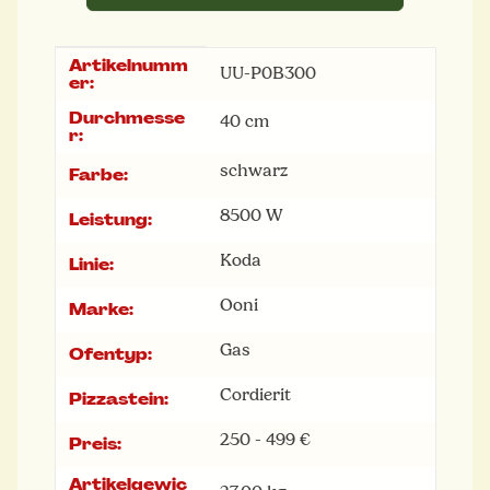
Artikelnumm
Produkteigenschaft
Wert
UU-P0B300
er:
Durchmesse
40 cm
r:
schwarz
Farbe:
8500 W
Leistung:
Koda
Linie:
Ooni
Marke:
Gas
Ofentyp:
Cordierit
Pizzastein:
250 - 499 €
Preis:
Artikelgewic