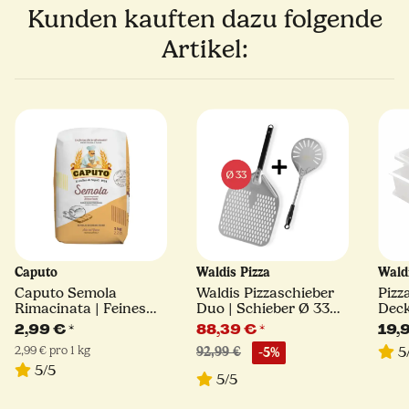
Kunden kauften dazu folgende
Artikel:
Caputo
Waldis Pizza
Wald
Caputo Semola
Waldis Pizzaschieber
Pizz
Rimacinata | Feines
Duo | Schieber Ø 33
Deck
Hartweizengrieß | 1kg
cm + Turning Peel Ø 17
40x
2,99 €
*
88,39 €
*
19,
cm
2,99 € pro 1 kg
5
92,99 €
-5%
5/5
5/5