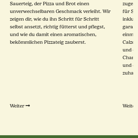
Sauerteig, der Pizza und Brot einen
zugekla
unverwechselbaren Geschmack verleiht. Wir
für Sc
zeigen dir, wie du ihn Schritt für Schritt
inklus
selbst ansetzt, richtig fütterst und pflegst,
garant
und wie du damit einen aromatischen,
einmal
bekömmlichen Pizzateig zauberst.
Calzon
und ei
Champ
und ec
zuhaus
Weiter
Weite