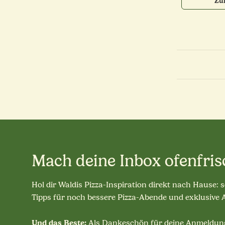
Zu
Mach deine Inbox ofenfris
Hol dir Waldis Pizza-Inspiration direkt nach Hause: 
Tipps für noch bessere Pizza-Abende und exklusive
Und das Beste:
Als Dankeschön für deine Anmeldung