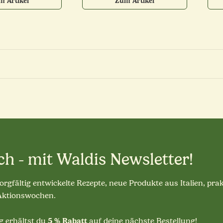
m Artikel
Zum Artikel
ch - mit Waldis Newsletter!
sorgfältig entwickelte Rezepte, neue Produkte aus Italien, pra
 Aktionswochen.
5 % Rabatt
 erhältst du
auf deine nächste Bestellung!