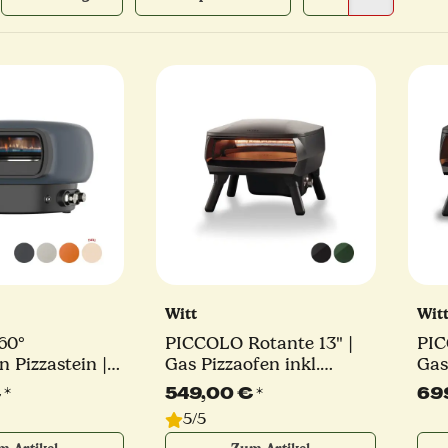
Witt
Wit
60°
PICCOLO Rotante 13" |
PIC
n Pizzastein |
Gas Pizzaofen inkl.
Gas
Pizzaofen | 9,2
Pizzaschaufel | C-
Bre
€
*
549,00 €
*
69
chiedene Farben
Brenner | 5,2 kW |
ver
5/5
verschiedene Farben