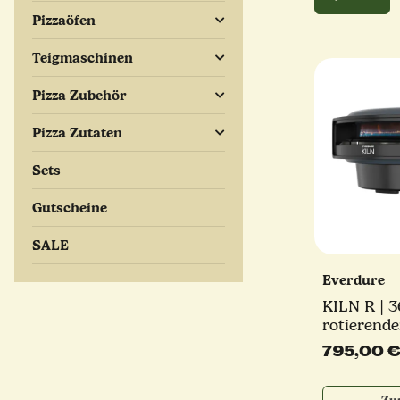
Pizzaöfen
Teigmaschinen
Pizza Zubehör
Pizza Zutaten
Sets
Gutscheine
SALE
Everdure
KILN R | 3
rotierende
2-Brenner 
795,00 
kW | vers