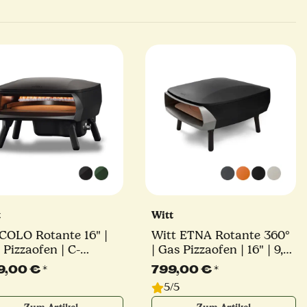
t
Witt
COLO Rotante 16" |
Witt ETNA Rotante 360°
 Pizzaofen | C-
| Gas Pizzaofen | 16" | 9,2
nner | 7 kW |
kW | U-Brenner |
9,00 €
*
799,00 €
*
schiedene Farben
verschiedene Farben
5/5