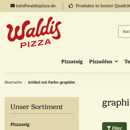
info@waldispizza.de
Produkte in bester Qualitä
Pizzateig
Pizzaöfen
T
Startseite
Artikel mit Farbe: graphite
graphi
Unser Sortiment
Pizzateig
Filter