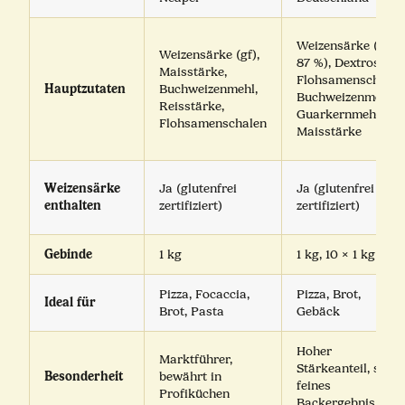
Weizensärke (gf,
Weizensärke (gf),
87 %), Dextrose,
Maisstärke,
Flohsamenschalen
Hauptzutaten
Buchweizenmehl,
Buchweizenmehl,
Reisstärke,
Guarkernmehl,
Flohsamenschalen
Maisstärke
Weizensärke
Ja (glutenfrei
Ja (glutenfrei
enthalten
zertifiziert)
zertifiziert)
Gebinde
1 kg
1 kg, 10 × 1 kg
Pizza, Focaccia,
Pizza, Brot,
Ideal für
Brot, Pasta
Gebäck
Hoher
Marktführer,
Stärkeanteil, sehr
Besonderheit
bewährt in
feines
Profiküchen
Backergebnis