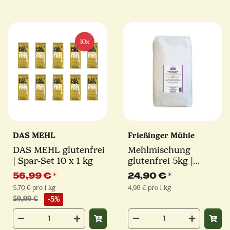
DAS MEHL
Frießinger Mühle
DAS MEHL glutenfrei
Mehlmischung
| Spar-Set 10 x 1 kg
glutenfrei 5kg |
Frießinger Mühle
56,99 €
*
24,90 €
*
5,70 € pro 1 kg
4,98 € pro 1 kg
59,99 €
-5%