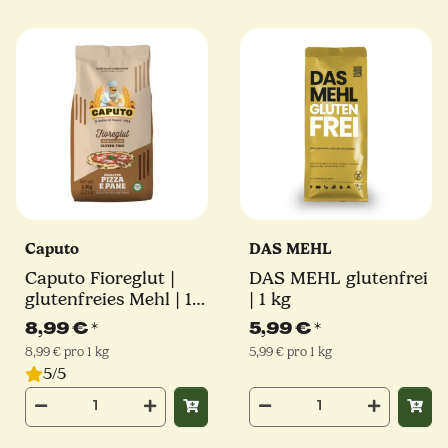
Caputo
DAS MEHL
Caputo Fioreglut |
DAS MEHL glutenfrei
glutenfreies Mehl | 1
| 1 kg
kg
8,99 €
*
5,99 €
*
8,99 € pro 1 kg
5,99 € pro 1 kg
5/5