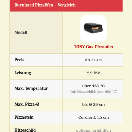
Burnhard Pizzaöfen – Vergleich
Modell
TONY Gas-Pizzaofen
Preis
ab 249 €
Leistung
5,9 kW
über 450 °C
Max. Temperatur
(mit Hitzeschild: über 650 °C)
Max. Pizza-Ø
bis Ø 29 cm
Pizzastein
Cordierit, 1,5 cm
Hitzeschild
optional erhältlich