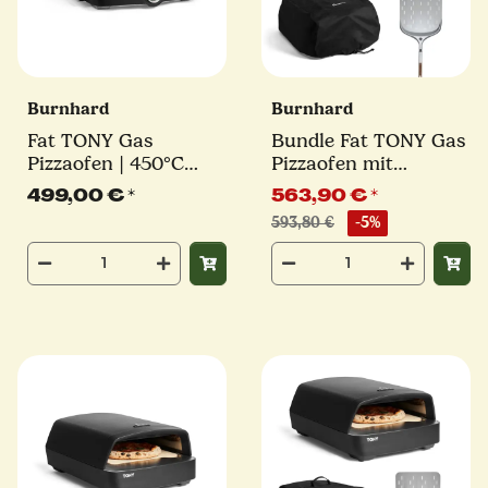
Burnhard
Burnhard
Fat TONY Gas
Bundle Fat TONY Gas
Pizzaofen | 450°C
Pizzaofen mit
Pizzaofen mit Dual-
Schutzhülle und
499,00 €
*
563,90 €
*
Temperaturmessung |
Schieber 3-tlg.
593,80 €
-5%
bis 34 cm Pizza