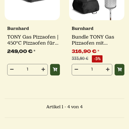
Burnhard
Burnhard
TONY Gas Pizzaofen |
Bundle TONY Gas
450°C Pizzaofen für
Pizzaofen mit
Pizza bis 30 cm
Schutzhülle und
249,00 €
*
316,90 €
*
Schieber 3-tlg.
333,80 €
-5%
Artikel 1 - 4 von 4