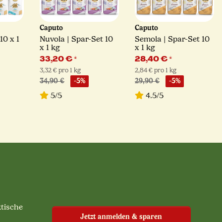
Caputo
Caputo
10 x 1
Nuvola | Spar-Set 10
Semola | Spar-Set 10
x 1 kg
x 1 kg
33,20 €
*
28,40 €
*
3,32 € pro 1 kg
2,84 € pro 1 kg
34,90 €
-5%
29,90 €
-5%
5/5
4.5/5
ktische
Jetzt anmelden & sparen