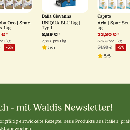
o
Dalla Giovanna
Caputo
ba Oro | Spar-
UNIQUA BLU 1kg |
Aria | Spar-Set 
 x 1kg
Typ 1
kg
0 €
*
2,89 €
*
33,20 €
*
ro 1 kg
2,89 € pro 1 kg
3,32 € pro 1 kg
5/5
€
-5%
34,90 €
-5%
5/5
ch - mit Waldis Newsletter!
sorgfältig entwickelte Rezepte, neue Produkte aus Italien, pra
 Aktionswochen.