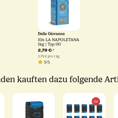
Dalla Giovanna
10x
LA NAPOLETANA
1kg | Typ 00
2,79 €
*
2,79 € pro 1 kg
5/5
den kauften dazu folgende Arti