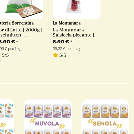
tteria Sorrentina
La Montanara
or di Latte | 2000g |
La Montanara
schnitten -
Salsiccia piccante |
lienne Schnitt |
180 g
5,90 €
*
6,90 €
*
tteria Sorrentina
,95 € pro 1 kg
38,33 € pro 1 kg
5/5
5/5