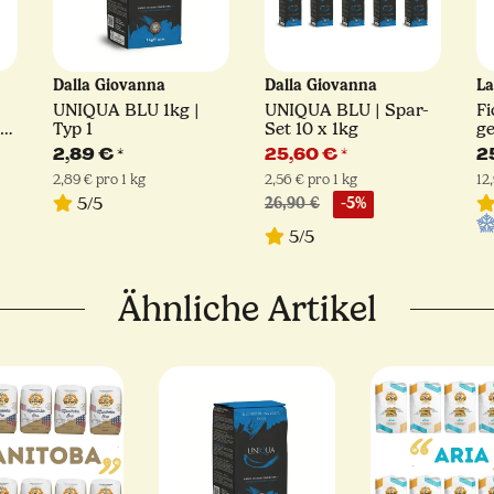
Dalla Giovanna
Dalla Giovanna
La
UNIQUA BLU 1kg |
UNIQUA BLU | Spar-
Fi
Typ 1
Set 10 x 1kg
ge
kg
Ju
2,89 €
*
25,60 €
*
2
La
2,89 € pro 1 kg
2,56 € pro 1 kg
12
5/5
26,90 €
-5%
5/5
Ähnliche Artikel