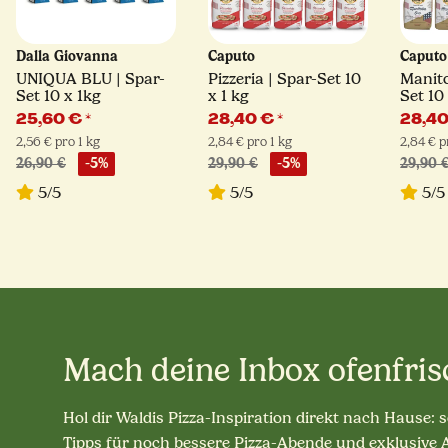
Dalla Giovanna
Caputo
Caput
UNIQUA BLU | Spar-
Pizzeria | Spar-Set 10
Manito
Set 10 x 1kg
x 1 kg
Set 10
25,60 €
*
28,40 €
*
28,4
2,56 € pro 1 kg
2,84 € pro 1 kg
2,84 € p
26,90 €
-5%
29,90 €
-5%
29,90 
5/5
5/5
5/5
Mach deine Inbox ofenfris
Hol dir Waldis Pizza-Inspiration direkt nach Hause: 
Tipps für noch bessere Pizza-Abende und exklusive