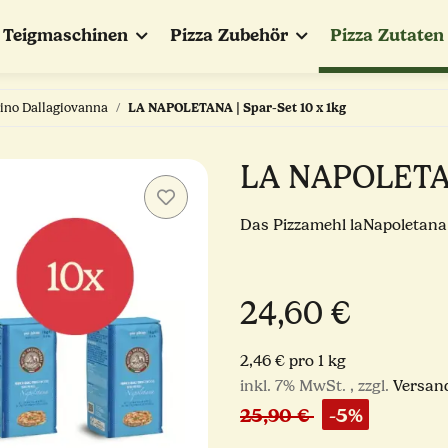
Teigmaschinen
Pizza Zubehör
Pizza Zutaten
ino Dallagiovanna
LA NAPOLETANA | Spar-Set 10 x 1kg
LA NAPOLETANA
Das Pizzamehl laNapoletana
24,60 €
2,46 € pro 1 kg
inkl. 7% MwSt. , zzgl.
Versan
25,90 €
-5%