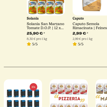
Solania
Caputo
Solania San Marzano
Caputo Semola
Tomate D.O.P. | 12 x
Rimacinata | Feines
400 g
Hartweizengrieß | 1
25,90 €
*
2,99 €
*
8,30 € pro 1 kg
2,99 € pro 1 kg
5/5
5/5