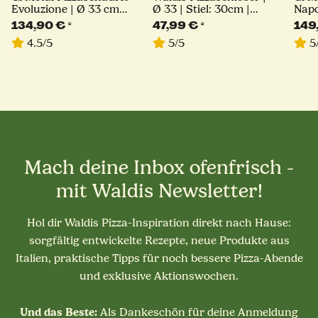
Evoluzione | Ø 33 cm |
Ø 33 | Stiel: 30cm |
Napo
Stiel 30 cm | eckig
Linie Classico
60 c
134,90 €
*
47,99 €
*
149
4.5/5
5/5
5
Mach deine Inbox ofenfrisch -
mit Waldis Newsletter!
Hol dir Waldis Pizza-Inspiration direkt nach Hause:
sorgfältig entwickelte Rezepte, neue Produkte aus
Italien, praktische Tipps für noch bessere Pizza-Abende
und exklusive Aktionswochen.
Und das Beste:
Als Dankeschön für deine Anmeldung