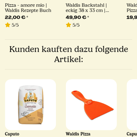
Pizza - amore mio |
Waldis Backstahl |
Wald
Waldis Rezepte Buch
eckig 38 x 33 cm |
Pizz
6mm Stärke
22,00 €
*
49,90 €
*
19,
5/5
5/5
Kunden kauften dazu folgende
Artikel:
Caputo
Waldis Pizza
Capu