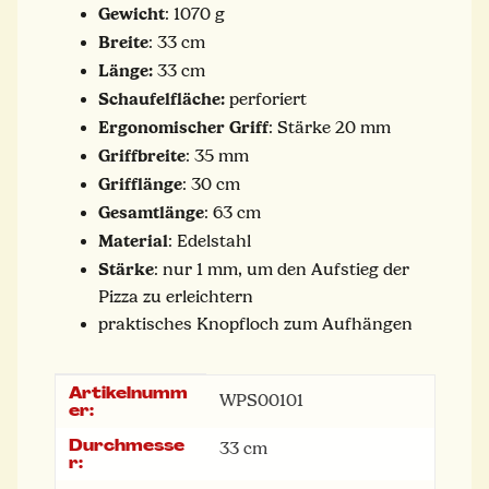
Gewicht
: 1070 g
Breite
: 33 cm
Länge:
33 cm
Schaufelfläche:
perforiert
Ergonomischer Griff
: Stärke 20 mm
Griffbreite
: 35 mm
Grifflänge
: 30 cm
Gesamtlänge
: 63 cm
Material
: Edelstahl
Stärke
: nur 1 mm, um den Aufstieg der
Pizza zu erleichtern
praktisches Knopfloch zum Aufhängen
Artikelnumm
Produkteigenschaft
Wert
WPS00101
er:
Durchmesse
33 cm
r: