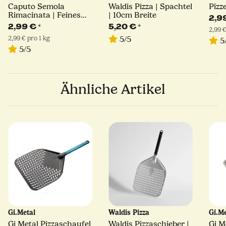
Caputo Semola
Waldis Pizza | Spachtel
Pizz
Rimacinata | Feines
| 10cm Breite
2,9
Hartweizengrieß | 1kg
2,99 €
*
5,20 €
*
2,99 €
2,99 € pro 1 kg
5/5
5
5/5
Ähnliche Artikel
Gi.Metal
Waldis Pizza
Gi.M
Gi Metal Pizzaschaufel
Waldis Pizzaschieber |
Gi M