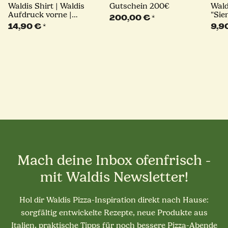
Waldis Shirt | Waldis
Gutschein 200€
Wald
Aufdruck vorne |
"Sie
200,00 €
*
verschiedene Größen
14,90 €
*
9,9
Mach deine Inbox ofenfrisch -
mit Waldis Newsletter!
Hol dir Waldis Pizza-Inspiration direkt nach Hause:
sorgfältig entwickelte Rezepte, neue Produkte aus
Italien, praktische Tipps für noch bessere Pizza-Abende