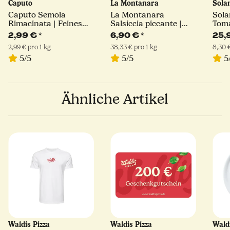
Caputo
La Montanara
Sola
Caputo Semola
La Montanara
Sola
Rimacinata | Feines
Salsiccia piccante |
Toma
Hartweizengrieß | 1kg
180 g
400 
2,99 €
*
6,90 €
*
25,
2,99 € pro 1 kg
38,33 € pro 1 kg
8,30 €
5/5
5/5
5
Ähnliche Artikel
Waldis Pizza
Waldis Pizza
Wald