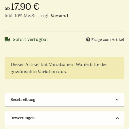
17,90 €
ab
inkl. 19% MwSt. , zzgl.
Versand
Sofort verfügbar
Frage zum Artikel
x
Dieser Artikel hat Variationen. Wähle bitte die
gewünschte Variation aus.
Beschreibung
Bewertungen