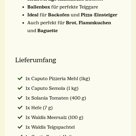
Ballenbox
für perfekte Teiggare
Ideal
Backofen
Pizza
Einsteiger
für
und
-
Brot
Flammkuchen
Auch perfekt für
,
Baguette
und
Lieferumfang
1x Caputo Pizzeria Mehl (1kg)
1x Caputo Semola (1 kg)
1x Solania Tomaten (400 g)
1x Hefe (7 g)
1x Waldis Meersalz (100 g)
1x Waldis Teigspachtel