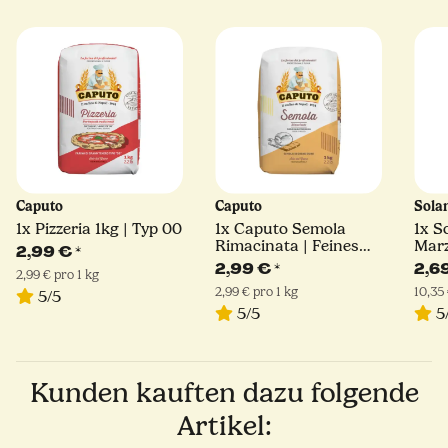
Caputo
Caputo
Sola
1x
Pizzeria 1kg | Typ 00
1x
Caputo Semola
1x
S
Rimacinata | Feines
Mar
2,99 €
*
Hartweizengrieß | 1kg
D.O.
2,99 €
*
2,6
2,99 € pro 1 kg
2,99 € pro 1 kg
10,35 
5/5
5/5
5
Kunden kauften dazu folgende
Artikel: