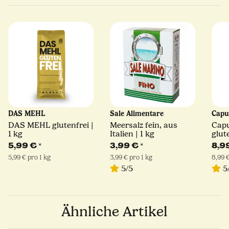
DAS MEHL
‎Sale Alimentare
Capu
DAS MEHL glutenfrei |
Meersalz fein, aus
Capu
1 kg
Italien | 1 kg
glut
kg
5,99 €
*
3,99 €
*
8,9
5,99 € pro 1 kg
3,99 € pro 1 kg
8,99 €
5/5
5
Ähnliche Artikel