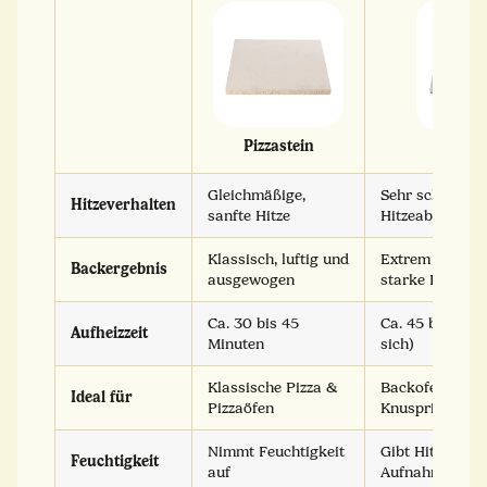
Pizzastein
Backs
Gleichmäßige,
Sehr schnelle u
Hitzeverhalten
sanfte Hitze
Hitzeabgabe
Klassisch, luftig und
Extrem knuspri
Backergebnis
ausgewogen
starke Bräune
Ca. 30 bis 45
Ca. 45 bis 60 M
Aufheizzeit
Minuten
sich)
Klassische Pizza &
Backofenpizza
Ideal für
Pizzaöfen
Knusprigkeit
Nimmt Feuchtigkeit
Gibt Hitze dire
Feuchtigkeit
auf
Aufnahme