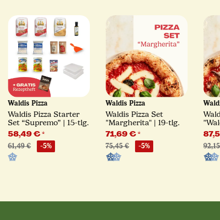
Waldis Pizza
Waldis Pizza
Wald
Waldis Pizza Starter
Waldis Pizza Set
Wald
Set “Supremo” | 15-tlg.
"Margherita" | 19-tlg.
"Wald
tlg.
58,49 €
*
71,69 €
*
87,
61,49 €
-5%
75,45 €
-5%
92,15