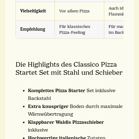
Auch ideal für 
Vielseitigkeit
Vor allem Pizza
Flammkuchen 
Für klassisches
Für maximale 
Empfehlung
Pizza-Feeling
im Backofen
Die Highlights des Classico Pizza
Startet Set mit Stahl und Schieber
Komplettes
Pizza
Starter
Set inklusive
Backstahl
Extra
knuspriger
Boden durch maximale
Wärmeübertragung
Klappbarer
Waldis
Pizzaschieber
inklusive
Hochwertige
italienische
Zutaten