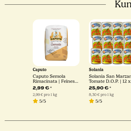
Kun
Caputo
Solania
Caputo Semola
Solania San Marza
Rimacinata | Feines
Tomate D.O.P. | 12 x
Hartweizengrieß | 1kg
400 g
2,99 €
*
25,90 €
*
2,99 € pro 1 kg
8,30 € pro 1 kg
5/5
5/5