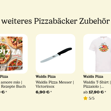
weiteres Pizzabäcker Zubehör
 Pizza
Waldis Pizza
Waldis Pizza
- amore mio |
Waldis Pizza Messer |
Waldis T-Shirt |
 Rezepte Buch
Victorinox
Pizzaiolo |
verschiedene 
0 €
*
6,90 €
*
ab
17,90 €
*
5/5