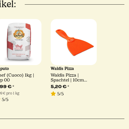
kel:
aputo
Waldis Pizza
ef (Cuoco) 1kg |
Waldis Pizza |
yp 00
Spachtel | 10cm
Breite
,99 €
*
5,20 €
*
99 € pro 1 kg
5/5
5/5